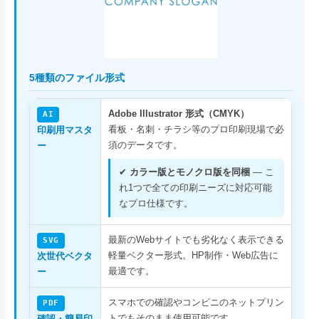
5種類のファイル形式
Adobe Illustrator 形式（CMYK）
AI
看板・名刺・チラシ等のプロ印刷現場で必
印刷用マスタ
須のデータです。
ー
✔
カラー版とモノクロ版を同梱
— こ
れ1つで全ての印刷ニーズに対応可能
なプロ仕様です。
最新のWebサイトでも劣化なく表示できる
SVG
軽量ベクター形式。HP制作・Web広告に
次世代ベクタ
最適です。
ー
スマホでの確認やコンビニのネットプリン
PDF
トでもそのまま使用可能です。
確認・簡易印