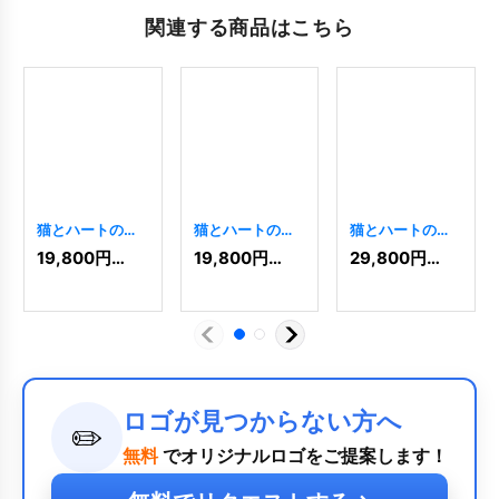
関連する商品はこちら
猫とハートのロ
猫とハートのロ
猫とハートのロ
ゴ
[
5503
]
ゴ
[
5533
]
ゴ
[
7201
]
19,800
円
(税込)
19,800
円
(税込)
29,800
円
(税込)
ロゴが見つからない方へ
✏️
無料
でオリジナルロゴをご提案します！