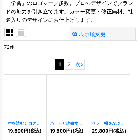
「学習」のロゴマーク多数。プロのデザインでブラン
ドの魅力を引き立てます。カラー変更・修正無料、社
名入りのデザインにお仕上げします。
表示順変更
閉じる
72
件
並び順
:
1
2
次
»
絞り込む
本を読むシロクマ
ハートと読書する
ベレー帽をかぶっ
の愛らしいロゴ
猫のロゴ
[
11350
]
た画家のゾウのク
19,800
円
(税込)
19,800
円
(税込)
29,800
円
(税込)
[
11453
]
リエイティブロゴ
[
11339
]