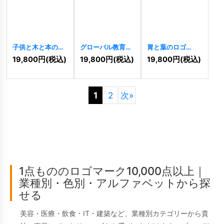
子供と木と本のロ
グローバル教育ロ
胃と葉のロゴ
ゴ
[
9340
]
ゴ
[
8986
]
[
8893
]
19,800
円
(税込)
19,800
円
(税込)
19,800
円
(税込)
1
2
次
»
1点もののロゴマーク10,000点以上｜
業種別・色別・アルファベットから探
せる
美容・医療・飲食・IT・建築など、業種別カテゴリーから貴