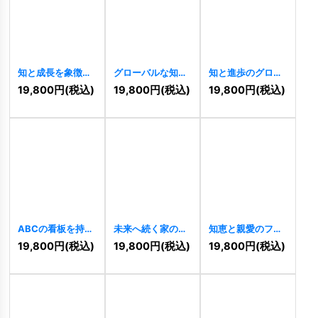
知と成長を象徴す
グローバルな知と
知と進歩のグロー
るiの躍動ロゴ
革新のiロゴ
バルiロゴ
[
9722
]
19,800
円
(税込)
19,800
円
(税込)
19,800
円
(税込)
[
9723
]
[
9719
]
ABCの看板を持つ
未来へ続く家の階
知恵と親愛のフク
かわいい猫のロゴ
段ロゴ
[
9513
]
ロウロゴ
[
9379
]
19,800
円
(税込)
19,800
円
(税込)
19,800
円
(税込)
[
9702
]