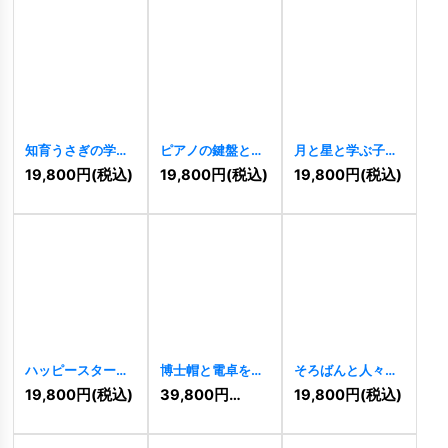
知育うさぎの学び
ピアノの鍵盤と音
月と星と学ぶ子供
と成長ロゴ
符の音楽ロゴ
のロゴ
[
9338
]
19,800
円
(税込)
19,800
円
(税込)
19,800
円
(税込)
[
10237
]
[
10995
]
ハッピースターロ
博士帽と電卓を持
そろばんと人々の
ゴ
[
9487
]
つフクロウの知恵
繋がりが示すロゴ
19,800
円
(税込)
39,800
円
(税込)
19,800
円
(税込)
と教育ロゴ
[
10908
]
[
10936
]