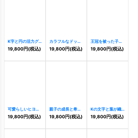
K字と円の活力グ
カラフルなドット
王冠を被った子供
ラデーションロゴ
が囲むY字のかわ
たちの楽しい雲ロ
19,800
円
(税込)
19,800
円
(税込)
19,800
円
(税込)
[
9953
]
いいロゴ
[
9952
]
ゴ
[
9940
]
可愛らしいヒヨコ
親子の成長と希望
Kの文字と葉が織
のキャラクターロ
を育むロゴ
りなす成長の木ロ
19,800
円
(税込)
19,800
円
(税込)
19,800
円
(税込)
ゴ
[
9941
]
[
9938
]
ゴ
[
9929
]