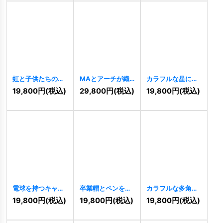
虹と子供たちのロ
MAとアーチが織
カラフルな星に囲
ゴ
[
11169
]
りなす輝きの成長
まれたベア（熊）
19,800
円
(税込)
29,800
円
(税込)
19,800
円
(税込)
ロゴ
[
11044
]
の楽しいロゴ
[
10374
]
電球を持つキャラ
卒業帽とペンを持
カラフルな多角形
クターのアイデア
つフクロウの知育
鉛筆のクリエイテ
19,800
円
(税込)
19,800
円
(税込)
19,800
円
(税込)
ロゴ
[
10347
]
ロゴ
[
10335
]
ィブロゴ
[
10327
]