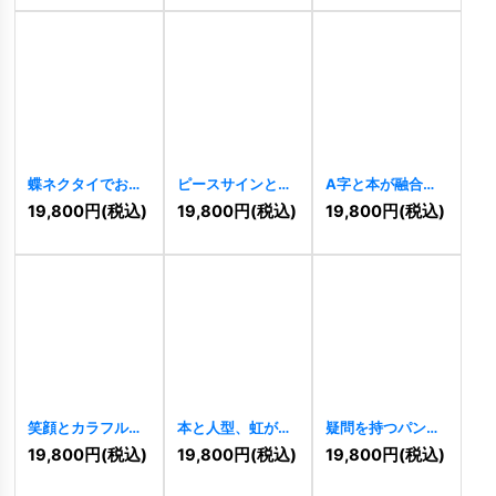
蝶ネクタイでおめ
ピースサインと算
A字と本が融合し
かししたキリンの
数記号が彩る知育
た知性と成長のロ
19,800
円
(税込)
19,800
円
(税込)
19,800
円
(税込)
キュートなロゴ
ロゴ
[
11281
]
ゴ
[
11265
]
[
11317
]
笑顔とカラフルな
本と人型、虹が織
疑問を持つパンダ
子供のロゴ
りなす学びのコミ
の知的・クリエイ
19,800
円
(税込)
19,800
円
(税込)
19,800
円
(税込)
[
11230
]
ュニティロゴ
ティブロゴ
[
11218
]
[
11210
]