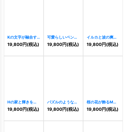
Kの文字が融合す
可愛らしいペンギ
イルカと波の爽や
る円形テクノロジ
ンのキャラクター
かマリンロゴ
19,800
円
(税込)
19,800
円
(税込)
19,800
円
(税込)
ーロゴ
[
9927
]
ロゴ
[
9909
]
[
9899
]
Hの家と輝きを包
パズルのような家
桜の花が飾るM字
むC字の清潔ロゴ
とテクノロジーの
のかわいいロゴ
19,800
円
(税込)
19,800
円
(税込)
19,800
円
(税込)
[
9891
]
ロゴ
[
9883
]
[
9874
]