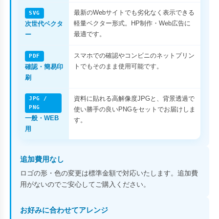
最新のWebサイトでも劣化なく表示できる
SVG
軽量ベクター形式。HP制作・Web広告に
次世代ベクタ
最適です。
ー
スマホでの確認やコンビニのネットプリン
PDF
トでもそのまま使用可能です。
確認・簡易印
刷
資料に貼れる高解像度JPGと、背景透過で
JPG /
PNG
使い勝手の良いPNGをセットでお届けしま
一般・WEB
す。
用
追加費用なし
ロゴの形・色の変更は標準金額で対応いたします。追加費
用がないのでご安心してご購入ください。
お好みに合わせてアレンジ