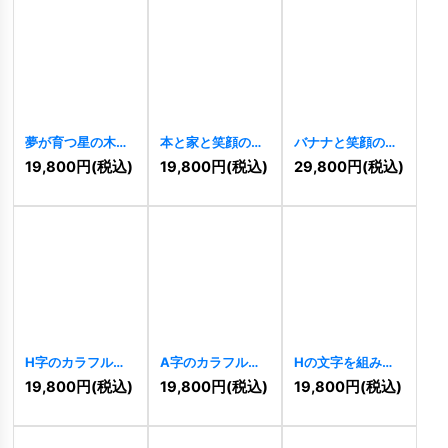
夢が育つ星の木の
本と家と笑顔のロ
バナナと笑顔の猿
ロゴ
[
10784
]
ゴ
[
10772
]
のキラキラロゴ
19,800
円
(税込)
19,800
円
(税込)
29,800
円
(税込)
[
10519
]
H字のカラフルな
A字のカラフルな
Hの文字を組み合
虹の希望ロゴ
虹の希望ロゴ
わせた多角形コミ
19,800
円
(税込)
19,800
円
(税込)
19,800
円
(税込)
[
10454
]
[
10443
]
ュニティロゴ
[
9966
]