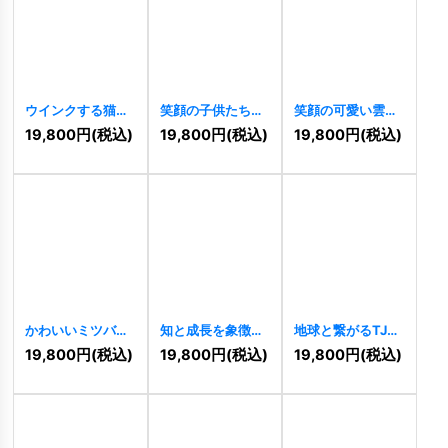
ウインクする猫と
笑顔の子供たちの
笑顔の可愛い雲の
パステル虹のかわ
カラフルなロゴ
ロゴ
[
9760
]
19,800
円
(税込)
19,800
円
(税込)
19,800
円
(税込)
いいロゴ
[
9784
]
[
9777
]
かわいいミツバチ
知と成長を象徴す
地球と繋がるTJの
のキャラクターロ
るiの躍動ロゴ
成長ロゴ
[
9732
]
19,800
円
(税込)
19,800
円
(税込)
19,800
円
(税込)
ゴ
[
9755
]
[
9725
]