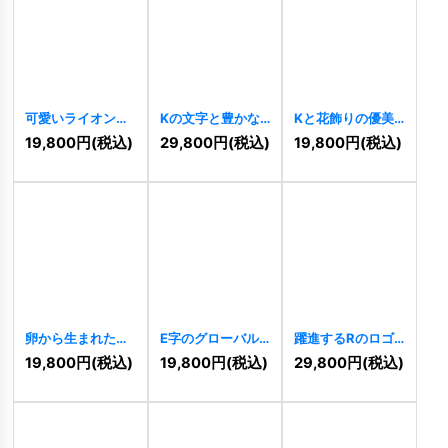
可愛いライオンの
Kの文字と豊かな
Kと花飾りの優美
キャラクターロゴ
果樹のロゴ
な筆記体ロゴ
19,800
円
(税込)
29,800
円
(税込)
19,800
円
(税込)
[
9869
]
[
9855
]
[
9848
]
卵から生まれたヒ
E字のグローバル
躍進するRのロゴ
ヨコのかわいいロ
エコロゴ
[
9835
]
[
9805
]
19,800
円
(税込)
19,800
円
(税込)
29,800
円
(税込)
ゴ
[
9839
]