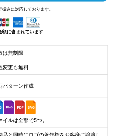
行振込に対応しております。
金額に含まれています
数は無制限
色変更も無料
両パターン作成
G
PDF
SVG
PNG
ァイルは全部で5つ。
納品と同時にロゴの著作権をお客様に譲渡し