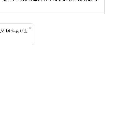
×
覧が
14
件ありま