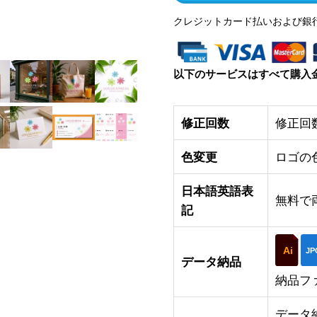
クレジットカード払いおよび銀
以下のサービスはすべて購入
修正回数
修正回
色変更
ロゴの
日本語英語表
無料で
記
Ai
JP
データ納品
納品フ
データ