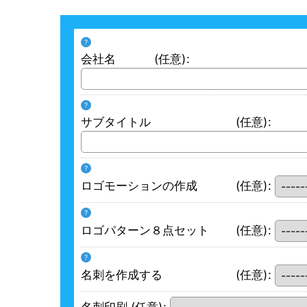
?
会社名
(任意)
:
?
サブタイトル
(任意)
:
?
ロゴモーションの作成
(任意)
:
?
ロゴパターン８点セット
(任意)
:
?
名刺を作成する
(任意)
:
名刺印刷
(任意)
: