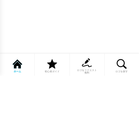
ロゴをリクエスト
ホーム
初心者ガイド
ロゴを探す
無料
1点もののロゴマーク10,000点以上｜
業種別・色別・アルファベットから探
せる
美容・医療・飲食・IT・建築など、業種別カテゴリーから貴
社の事業にぴったりのロゴをお選びいただけます。プロのデ
ザイナーが制作した高品質なロゴマークを幅広いラインナッ
プからご用意しています。