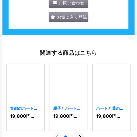
お問い合わせ
お気に入り登録
関連する商品はこちら
笑顔のハートロ
親子とハートの
ハートと葉の優
ゴ
[
4341
]
優しさあふれる
しさのロゴ
19,800
円
(税込)
19,800
円
(税込)
19,800
円
(税込)
ロゴ
[
1380
]
[
3604
]