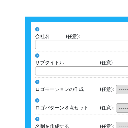
?
会社名
(任意)
:
?
サブタイトル
(任意)
:
?
ロゴモーションの作成
(任意)
:
?
ロゴパターン８点セット
(任意)
:
?
名刺を作成する
(任意)
: