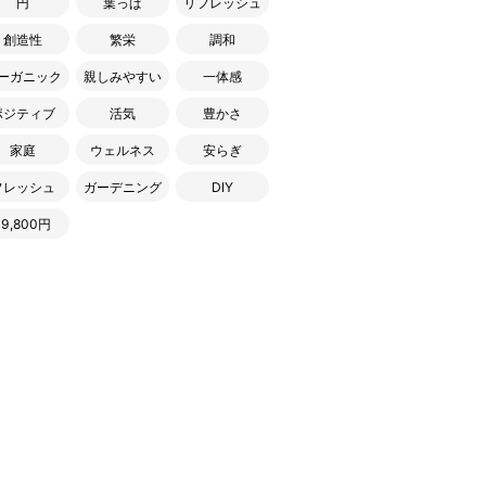
円
葉っぱ
リフレッシュ
創造性
繁栄
調和
ーガニック
親しみやすい
一体感
ポジティブ
活気
豊かさ
家庭
ウェルネス
安らぎ
フレッシュ
ガーデニング
DIY
19,800円