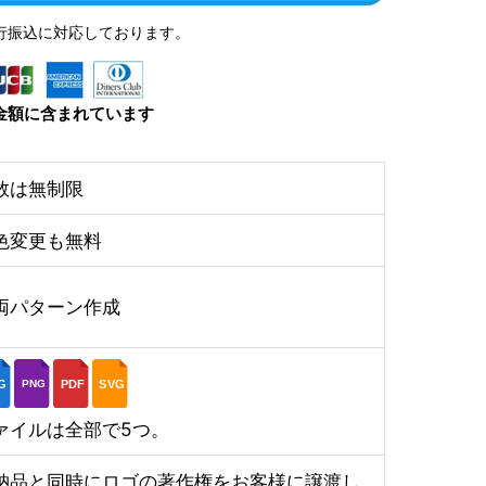
行振込に対応しております。
金額に含まれています
数は無制限
色変更も無料
両パターン作成
G
PDF
SVG
PNG
ァイルは全部で5つ。
納品と同時にロゴの著作権をお客様に譲渡し