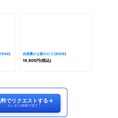
7949
]
自然豊かな家のロゴ
[
8209
]
豊かな自然
[
9506
]
19,800
円
(税込)
19,800
円
無料でリクエストする
→
カンタン30秒で完了！