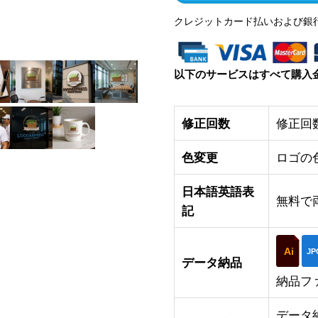
クレジットカード払いおよび銀
以下のサービスはすべて購入
修正回数
修正回
色変更
ロゴの
日本語英語表
無料で
記
Ai
JP
データ納品
納品フ
データ