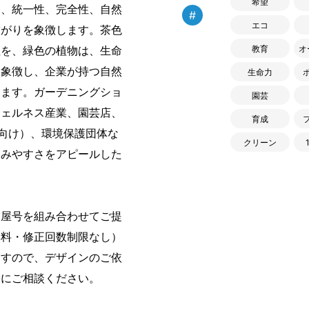
希望
は、統一性、完全性、自然
#
エコ
繋がりを象徴します。茶色
教育
オ
性を、緑色の植物は、生命
を象徴し、企業が持つ自然
生命力
します。ガーデニングショ
園芸
ウェルネス産業、園芸店、
育成
供向け）、環境保護団体な
クリーン
しみやすさをアピールした
・屋号を組み合わせてご提
無料・修正回数制限なし）
ますので、デザインのご依
軽にご相談ください。