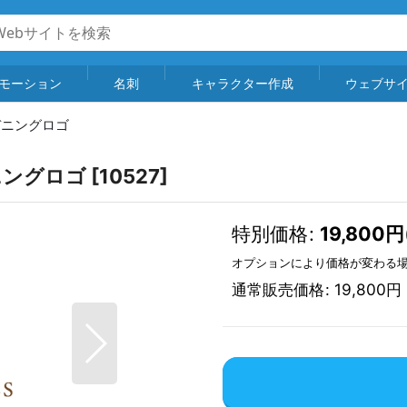
モーション
名刺
キャラクター作成
ウェブサ
デニングロゴ
ニングロゴ
[
10527
]
特別価格
:
19,800
円
オプションにより価格が変わる
通常販売価格
:
19,800
円