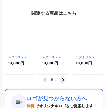
関連する商品はこちら
スタイリッシュ
スタイリッシュ
スタイリッシュ
なS字ロゴ
なS字リーフのロ
なU字型ロゴ
19,800
円
(税込)
19,800
円
(税込)
19,800
円
(税込)
[
8295
]
ゴ
[
6866
]
[
10852
]
ロゴが見つからない方へ
✏️
無料
でオリジナルロゴをご提案します！