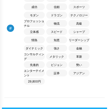
成功
信頼
スポーツ
モダン
ドラゴン
テクノロジー
プロフェッショ
物流
高級
ナル
#
立体感
スピード
シャープ
情熱
知恵
リーダーシップ
ダイナミック
強さ
金融
コンサルティン
メタリック
革新
グ
先進的
ビジョン
勢い
エンターテイメ
証券
アジアン
ント
29,800円