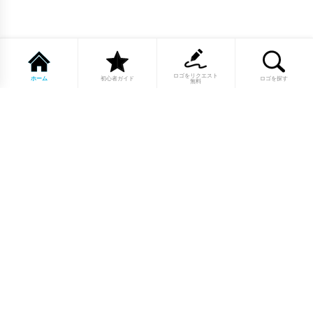
ロゴをリクエスト
ホーム
初心者ガイド
ロゴを探す
無料
1点もののロゴマーク10,000点以上｜
業種別・色別・アルファベットから探
せる
美容・医療・飲食・IT・建築など、業種別カテゴリーから貴
社の事業にぴったりのロゴをお選びいただけます。プロのデ
ザイナーが制作した高品質なロゴマークを幅広いラインナッ
プからご用意しています。
修正無制限・カラー変更無料・著作権
完全譲渡で安心
ご購入後のデザイン修正は回数無制限。ロゴカラーの変更も