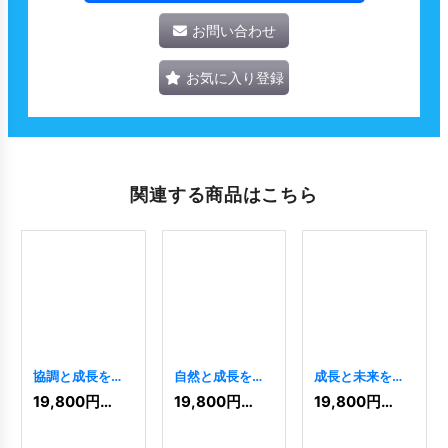
お問い合わせ
お気に入り登録
関連する商品はこちら
協調と成長を象
自然と成長を象
成長と未来を象
徴する、対称的
徴する、山をモ
徴するSのロゴ
19,800
円
(税込)
19,800
円
(税込)
19,800
円
(税込)
なKと人のロゴ
チーフにしたロ
[
7852
]
[
8435
]
ゴ
[
8764
]