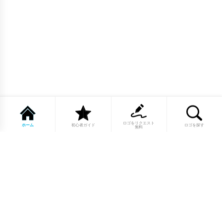
ロゴをリクエスト
ホーム
初心者ガイド
ロゴを探す
無料
1点もののロゴマーク10,000点以上｜
業種別・色別・アルファベットから探
せる
美容・医療・飲食・IT・建築など、業種別カテゴリーから貴
社の事業にぴったりのロゴをお選びいただけます。プロのデ
ザイナーが制作した高品質なロゴマークを幅広いラインナッ