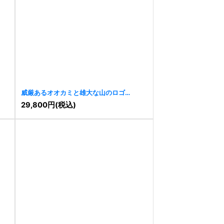
威厳あるオオカミと雄大な山のロゴ
[
9601
]
29,800
円
(税込)