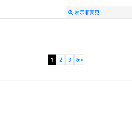
表示順変更
絞り込む
1
2
3
次
»