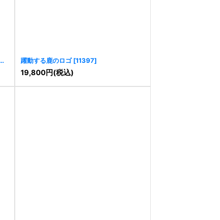
力
躍動する鹿のロゴ
[
11397
]
19,800
円
(税込)