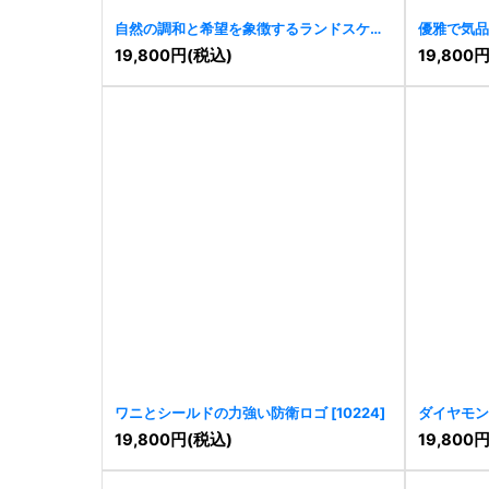
自然の調和と希望を象徴するランドスケー
優雅で気品
プロゴ
[
11181
]
[
11172
]
19,800
円
(税込)
19,800
ワニとシールドの力強い防衛ロゴ
[
10224
]
ダイヤモン
19,800
円
(税込)
19,800