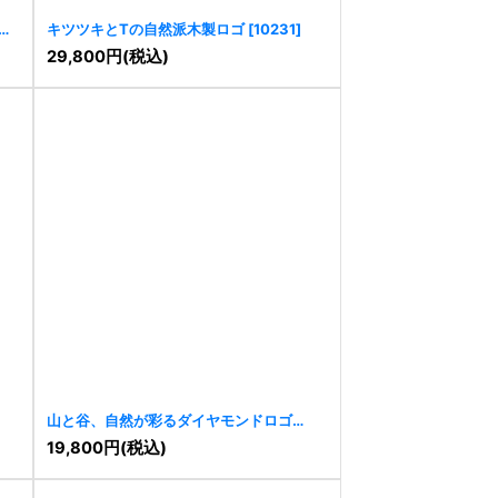
キツツキとTの自然派木製ロゴ
[
10231
]
29,800
円
(税込)
山と谷、自然が彩るダイヤモンドロゴ
[
10073
]
19,800
円
(税込)