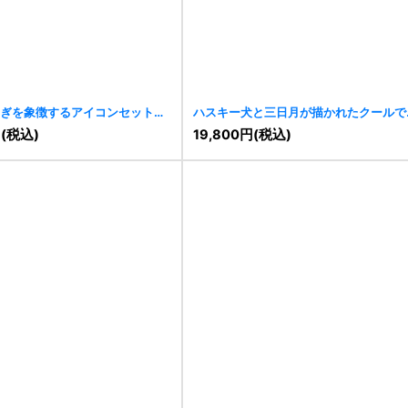
ぎを象徴するアイコンセットの
ハスキー犬と三日月が描かれたクールで
7
]
強いロゴ
[
11400
]
円
(税込)
19,800
円
(税込)