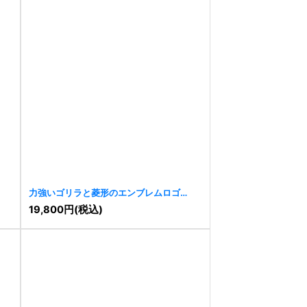
力強いゴリラと菱形のエンブレムロゴ
[
10875
]
19,800
円
(税込)