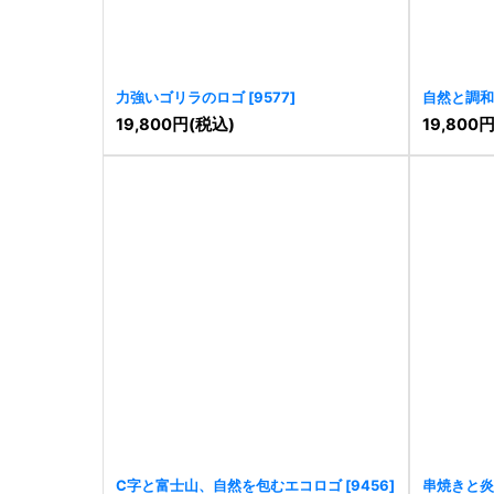
力強いゴリラのロゴ
[
9577
]
自然と調和
19,800
円
(税込)
19,800
C字と富士山、自然を包むエコロゴ
[
9456
]
串焼きと炎