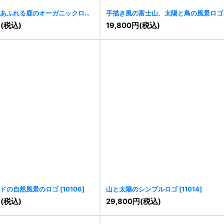
あふれる鹿のオーガニックロゴ
手描き風の富士山、太陽と鳥の風景ロゴ
[
10290
]
円
(税込)
19,800
円
(税込)
ドの自然風景のロゴ
[
10106
]
山と太陽のシンプルロゴ
[
11014
]
円
(税込)
29,800
円
(税込)