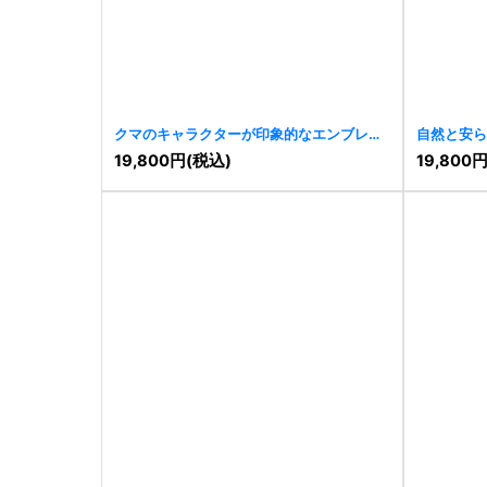
クマのキャラクターが印象的なエンブレム
自然と安ら
ロゴ
[
11499
]
ロゴ
[
1142
19,800
円
(税込)
19,800