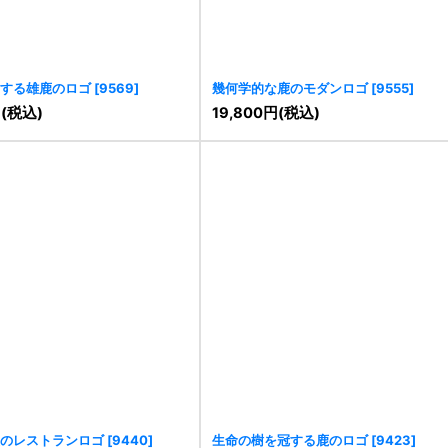
する雄鹿のロゴ
[
9569
]
幾何学的な鹿のモダンロゴ
[
9555
]
円
(税込)
19,800
円
(税込)
のレストランロゴ
[
9440
]
生命の樹を冠する鹿のロゴ
[
9423
]