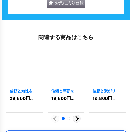
お気に入り登録
関連する商品はこちら
信頼と知性を象
信頼と革新を象
信頼と繋がりを
徴する青いフク
徴するiDロゴ
象徴する洗練さ
29,800
円
(税込)
19,800
円
(税込)
19,800
円
(税込)
ロウのロゴ
[
8696
]
れたSSロゴ
[
8024
]
[
8650
]