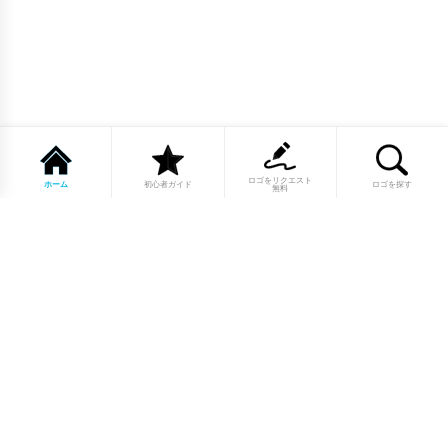
ロゴをリクエスト
ホーム
初心者ガイド
ロゴを探す
無料
1点もののロゴマーク10,000点以上｜
業種別・色別・アルファベットから探
せる
美容・医療・飲食・IT・建築など、業種別カテゴリーから貴
社の事業にぴったりのロゴをお選びいただけます。プロのデ
ザイナーが制作した高品質なロゴマークを幅広いラインナッ
プからご用意しています。
修正無制限・カラー変更無料・著作権