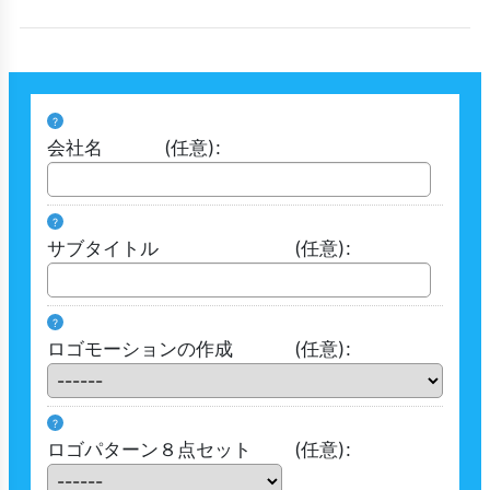
?
会社名
(任意)
:
?
サブタイトル
(任意)
:
?
ロゴモーションの作成
(任意)
:
?
ロゴパターン８点セット
(任意)
: