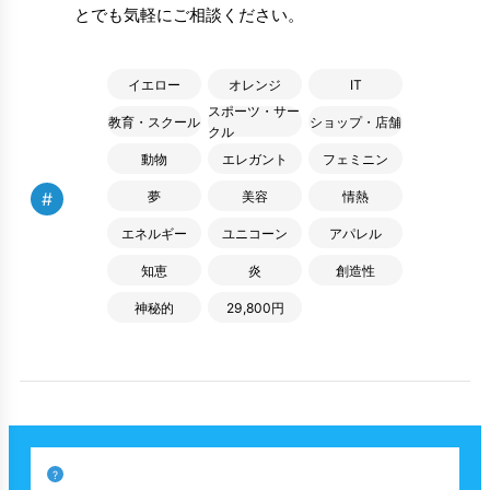
とでも気軽にご相談ください。
イエロー
オレンジ
IT
スポーツ・サー
教育・スクール
ショップ・店舗
クル
動物
エレガント
フェミニン
#
夢
美容
情熱
エネルギー
ユニコーン
アパレル
知恵
炎
創造性
神秘的
29,800円
?