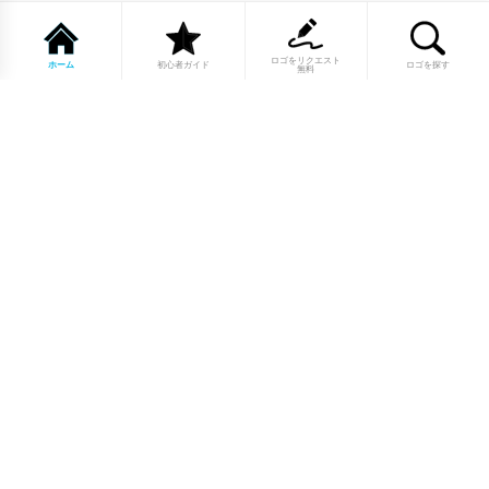
ロゴをリクエスト
ホーム
初心者ガイド
ロゴを探す
無料
1点もののロゴマーク10,000点以上｜
業種別・色別・アルファベットから探
せる
美容・医療・飲食・IT・建築など、業種別カテゴリーから貴
社の事業にぴったりのロゴをお選びいただけます。プロのデ
ザイナーが制作した高品質なロゴマークを幅広いラインナッ
プからご用意しています。
修正無制限・カラー変更無料・著作権
完全譲渡で安心
ご購入後のデザイン修正は回数無制限。ロゴカラーの変更も
無料で対応いたします。納得いくまで調整できるから、初め
てロゴ制作を依頼する方も安心してご利用いただけます。