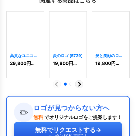
関連する商品はこちら
高貴なユニコー
炎のロゴ
[
5729
]
炎と笑顔のロゴ
ンのロゴ
[
8256
]
[
2285
]
29,800
円
(税込)
19,800
円
(税込)
19,800
円
(税込)
ロゴが見つからない方へ
✏️
無料
でオリジナルロゴをご提案します！
無料でリクエストする
→
カンタン30秒で完了！