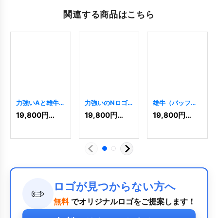
関連する商品はこちら
力強いAと雄牛
力強いのNロゴ
雄牛（バッファ
のロゴ
[
5247
]
[
10044
]
ロー）の強さを
19,800
円
(税込)
19,800
円
(税込)
19,800
円
(税込)
感じさせるロゴ
[
1930
]
ロゴが見つからない方へ
✏️
無料
でオリジナルロゴをご提案します！