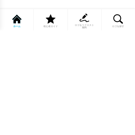
ロゴをリクエスト
ホーム
初心者ガイド
ロゴを探す
無料
1点もののロゴマーク10,000点以上｜
業種別・色別・アルファベットから探
せる
美容・医療・飲食・IT・建築など、業種別カテゴリーから貴
社の事業にぴったりのロゴをお選びいただけます。プロのデ
ザイナーが制作した高品質なロゴマークを幅広いラインナッ
プからご用意しています。
修正無制限・カラー変更無料・著作権
完全譲渡で安心
ご購入後のデザイン修正は回数無制限。ロゴカラーの変更も
無料で対応いたします。納得いくまで調整できるから、初め