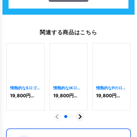
関連する商品はこちら
情熱的なSロゴ
情熱的なiKロゴ
情熱的なPのロゴ
[
7364
]
[
8584
]
[
10855
]
19,800
円
(税込)
19,800
円
(税込)
19,800
円
(税込)