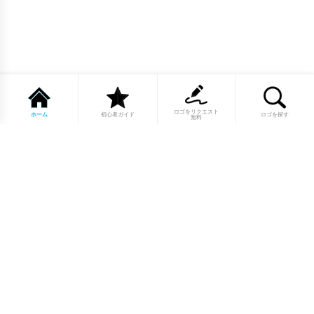
ロゴをリクエスト
ホーム
初心者ガイド
ロゴを探す
無料
1点もののロゴマーク10,000点以上｜
業種別・色別・アルファベットから探
せる
美容・医療・飲食・IT・建築など、業種別カテゴリーから貴
社の事業にぴったりのロゴをお選びいただけます。プロのデ
ザイナーが制作した高品質なロゴマークを幅広いラインナッ
プからご用意しています。
修正無制限・カラー変更無料・著作権
完全譲渡で安心