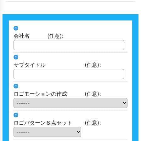
?
会社名
(任意)
:
?
サブタイトル
(任意)
:
?
ロゴモーションの作成
(任意)
:
?
ロゴパターン８点セット
(任意)
: