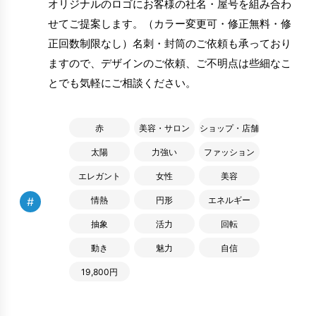
オリジナルのロゴにお客様の社名・屋号を組み合わ
せてご提案します。（カラー変更可・修正無料・修
正回数制限なし）名刺・封筒のご依頼も承っており
ますので、デザインのご依頼、ご不明点は些細なこ
とでも気軽にご相談ください。
赤
美容・サロン
ショップ・店舗
太陽
力強い
ファッション
エレガント
女性
美容
#
情熱
円形
エネルギー
抽象
活力
回転
動き
魅力
自信
19,800円