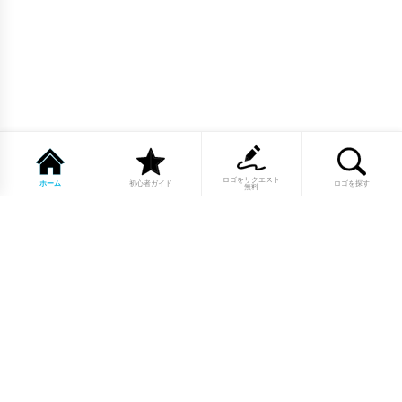
ロゴをリクエスト
ホーム
初心者ガイド
ロゴを探す
無料
1点もののロゴマーク10,000点以上｜
業種別・色別・アルファベットから探
せる
美容・医療・飲食・IT・建築など、業種別カテゴリーから貴
社の事業にぴったりのロゴをお選びいただけます。プロのデ
ザイナーが制作した高品質なロゴマークを幅広いラインナッ
プからご用意しています。