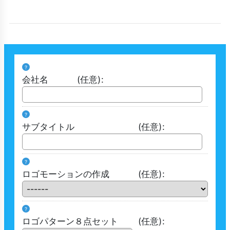
?
会社名
(任意)
:
?
サブタイトル
(任意)
:
?
ロゴモーションの作成
(任意)
:
?
ロゴパターン８点セット
(任意)
: