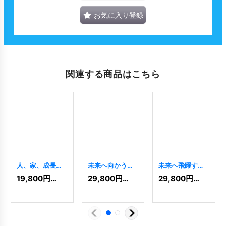
お気に入り登録
関連する商品はこちら
人、家、成長を
未来へ向かう人
未来へ飛躍する
象徴するロゴ
を象徴するグロ
希望を象徴するY
19,800
円
(税込)
29,800
円
(税込)
29,800
円
(税込)
[
4605
]
ーバルなHロゴ
と人のロゴ
[
7866
]
[
8646
]