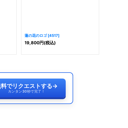
蓮の花のロゴ
[
4517
]
蓮の花のロ
19,800
円
(税込)
19,800
円
無料でリクエストする
→
カンタン30秒で完了！