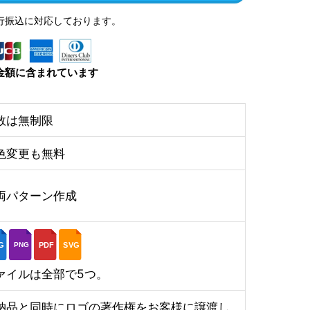
行振込に対応しております。
金額に含まれています
数は無制限
色変更も無料
両パターン作成
G
PDF
SVG
PNG
ァイルは全部で5つ。
納品と同時にロゴの著作権をお客様に譲渡し