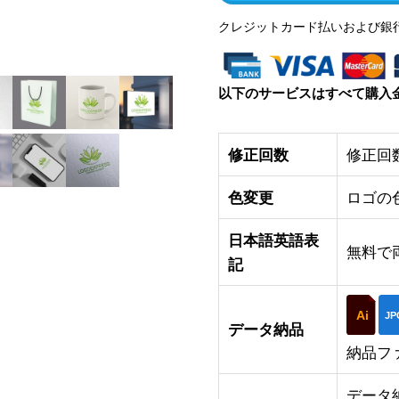
クレジットカード払いおよび銀
以下のサービスはすべて購入
修正回数
修正回
色変更
ロゴの
日本語英語表
無料で
記
Ai
JP
データ納品
納品フ
データ