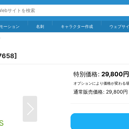
モーション
名刺
キャラクター作成
ウェブサ
ゴ
7658
]
特別価格
:
29,800
円
オプションにより価格が変わる
通常販売価格
:
29,800
円