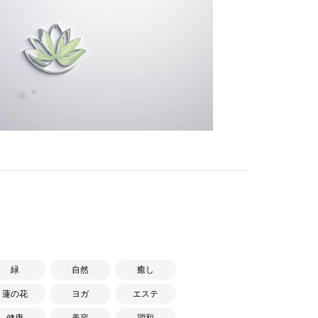
緑
自然
癒し
蓮の花
ヨガ
エステ
健康
美容
調和