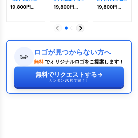
を振る羊のロゴ
型の先進的成長
する未来志向ロ
19,800
円
(税込)
19,800
円
(税込)
19,800
円
(税込)
[
9744
]
ロゴ
[
11094
]
ゴ
[
11059
]
ロゴが見つからない方へ
✏️
無料
でオリジナルロゴをご提案します！
無料でリクエストする
→
カンタン30秒で完了！