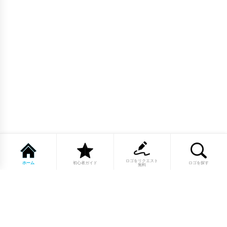
ロゴをリクエスト
ホーム
初心者ガイド
ロゴを探す
無料
1点もののロゴマーク10,000点以上｜
業種別・色別・アルファベットから探
せる