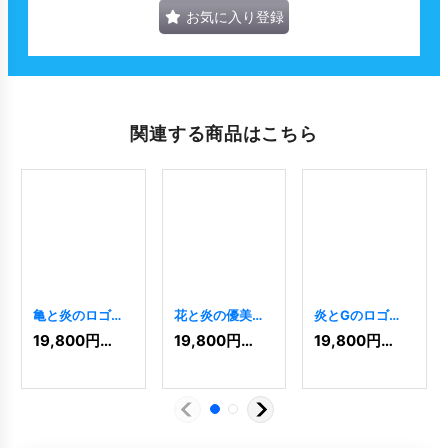
お気に入り登録
関連する商品はこちら
亀と炎のロゴ
花と炎の優美な
炎とGのロゴ
[
1561
]
輝きロゴ
[
8909
]
19,800
円
(税込)
19,800
円
(税込)
19,800
円
(税込)
[
11076
]