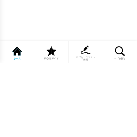
ロゴをリクエスト
ホーム
初心者ガイド
ロゴを探す
無料
1点もののロゴマーク10,000点以上｜
業種別・色別・アルファベットから探
せる
美容・医療・飲食・IT・建築など、業種別カテゴリーから貴
社の事業にぴったりのロゴをお選びいただけます。プロのデ
ザイナーが制作した高品質なロゴマークを幅広いラインナッ
プからご用意しています。