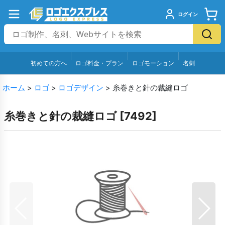
ログイン
初めての方へ
ロゴ料金・プラン
ロゴモーション
名刺
ホーム
>
ロゴ
>
ロゴデザイン
>
糸巻きと針の裁縫ロゴ
糸巻きと針の裁縫ロゴ
[
7492
]