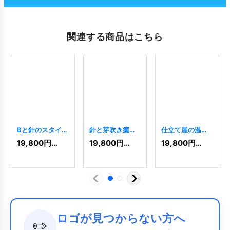
関連する商品はこちら
Bと針のスタイリ
針と芽吹き癒や
仕立て屋の温も
ッシュなロゴ
しのロゴ
[
6922
]
りを伝えるボタ
19,800
円
(税込)
19,800
円
(税込)
19,800
円
(税込)
[
2675
]
ンと針のロゴ
[
7901
]
ロゴが見つからない方へ
✏️