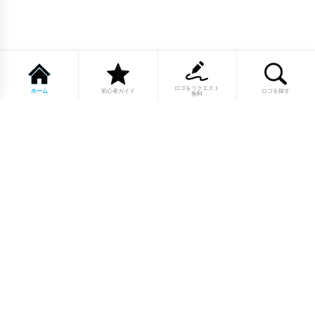
ロゴをリクエスト
ホーム
初心者ガイド
ロゴを探す
無料
1点もののロゴマーク10,000点以上｜
業種別・色別・アルファベットから探
せる
美容・医療・飲食・IT・建築など、業種別カテゴリーから貴
社の事業にぴったりのロゴをお選びいただけます。プロのデ
ザイナーが制作した高品質なロゴマークを幅広いラインナッ
プからご用意しています。
修正無制限・カラー変更無料・著作権
完全譲渡で安心
ご購入後のデザイン修正は回数無制限。ロゴカラーの変更も