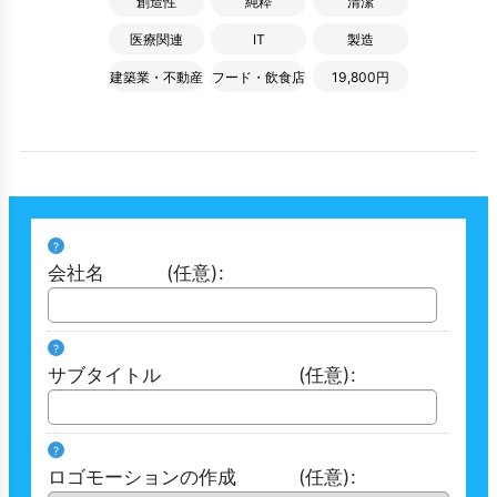
創造性
純粋
清潔
医療関連
IT
製造
建築業・不動産
フード・飲食店
19,800円
?
会社名
(任意)
:
?
サブタイトル
(任意)
:
?
ロゴモーションの作成
(任意)
: