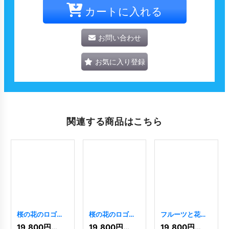
カートに入れる
お問い合わせ
お気に入り登録
関連する商品はこちら
桜の花のロゴ
桜の花のロゴ
フルーツと花の
[
5445
]
[
1399
]
カラフルなロゴ
19,800
円
(税込)
19,800
円
(税込)
19,800
円
(税込)