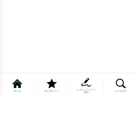
ロゴをリクエスト
ホーム
初心者ガイド
ロゴを探す
無料
1点もののロゴマーク10,000点以上｜
業種別・色別・アルファベットから探
せる
美容・医療・飲食・IT・建築など、業種別カテゴリーから貴