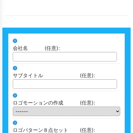
?
会社名
(任意)
:
?
サブタイトル
(任意)
:
?
ロゴモーションの作成
(任意)
:
?
ロゴパターン８点セット
(任意)
: