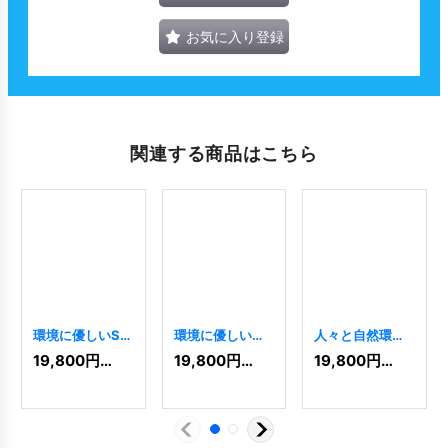
お気に入り登録
関連する商品はこちら
環境に優しいS人
環境に優しい家
人々と自然環境
のロゴ
[
8053
]
のロゴ
[
8671
]
のロゴ
[
3298
]
19,800
円
(税込)
19,800
円
(税込)
19,800
円
(税込)