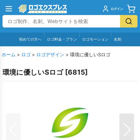
ログイン
初めての方へ
ロゴ料金・プラン
ロゴモーション
名刺
ホーム
>
ロゴ
>
ロゴデザイン
>
環境に優しいSロゴ
環境に優しいSロゴ
[
6815
]