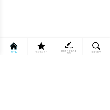
ロゴをリクエスト
ホーム
初心者ガイド
ロゴを探す
無料
1点もののロゴマーク10,000点以上｜
業種別・色別・アルファベットから探
せる
美容・医療・飲食・IT・建築など、業種別カテゴリーから貴
社の事業にぴったりのロゴをお選びいただけます。プロのデ
ザイナーが制作した高品質なロゴマークを幅広いラインナッ
プからご用意しています。