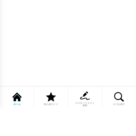
ロゴをリクエスト
ホーム
初心者ガイド
ロゴを探す
無料
1点もののロゴマーク10,000点以上｜
業種別・色別・アルファベットから探
せる