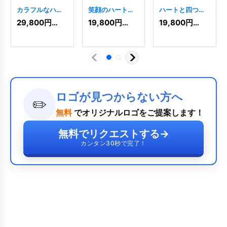
カラフルなハー
笑顔のハートと
ハートと四つ葉
トの四つ葉のク
四つ葉のクロー
のクローバーの
29,800
円
(税込)
19,800
円
(税込)
19,800
円
(税込)
ローバーロゴ
バーのロゴ
木のロゴ
[
7184
]
[
7598
]
[
10013
]
ロゴが見つからない方へ
✏️
無料
でオリジナルロゴをご提案します！
無料でリクエストする
→
カンタン30秒で完了！