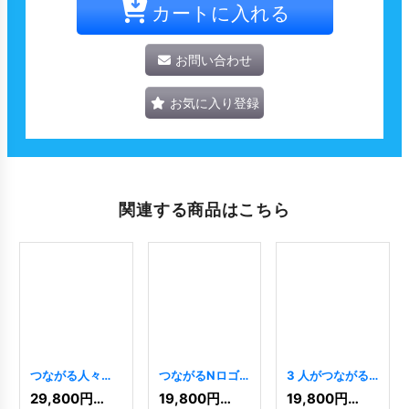
カートに入れる
お問い合わせ
お気に入り登録
関連する商品はこちら
つながる人々の
つながるNロゴ
3 人がつながる
ロゴ
[
6581
]
[
558
]
ロゴ
[
229
]
29,800
円
(税込)
19,800
円
(税込)
19,800
円
(税込)