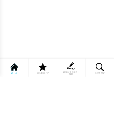
ロゴをリクエスト
ホーム
初心者ガイド
ロゴを探す
無料
1点もののロゴマーク10,000点以上｜
業種別・色別・アルファベットから探
せる
美容・医療・飲食・IT・建築など、業種別カテゴリーから貴
社の事業にぴったりのロゴをお選びいただけます。プロのデ