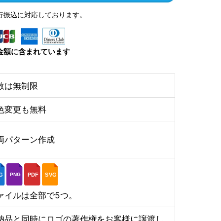
行振込に対応しております。
金額に含まれています
数は無制限
色変更も無料
両パターン作成
G
PDF
SVG
PNG
ァイルは全部で5つ。
納品と同時にロゴの著作権をお客様に譲渡し