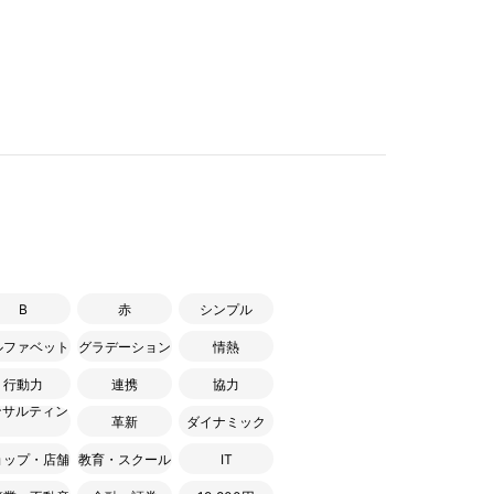
B
赤
シンプル
ルファベット
グラデーション
情熱
行動力
連携
協力
ンサルティン
革新
ダイナミック
ョップ・店舗
教育・スクール
IT