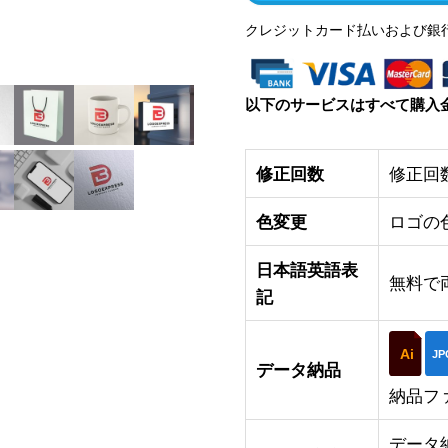
クレジットカード払いおよび銀
以下のサービスはすべて購入
修正回数
修正回
色変更
ロゴの
日本語英語表
無料で
記
Ai
JP
データ納品
納品フ
データ