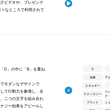
紹介ビデオや、プレゼンテ

様々なところで利用されて
「D」の中に「B」を重ね
D
洗練
ア
でモダンなデザインで
エネルギー
#
そして行動力を象徴し、企
コ
テクノロジー
グ
す。二つの文字を組み合わ
ブランド
シ
シナジー効果をアピールし