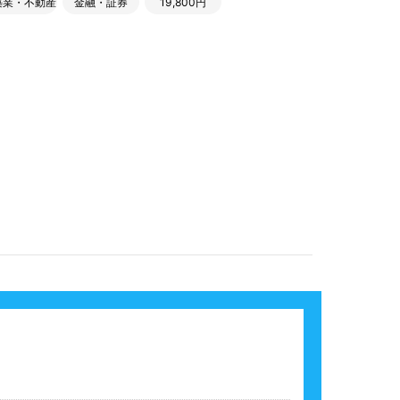
築業・不動産
金融・証券
19,800円