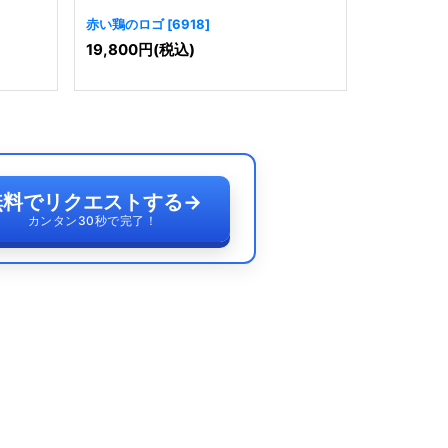
赤い鶏のロゴ
[
6918
]
赤いGのロ
19,800
円
(税込)
19,800
円
無料でリクエストする
→
カンタン30秒で完了！