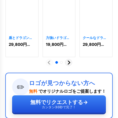
盾とドラゴンの
力強いドラゴン
クールなドラゴ
ロゴ
[
6383
]
のロゴ
[
7170
]
ンのロゴ
[
6395
]
29,800
円
(税込)
19,800
円
(税込)
29,800
円
(税込)
ロゴが見つからない方へ
✏️
無料
でオリジナルロゴをご提案します！
無料でリクエストする
→
カンタン30秒で完了！