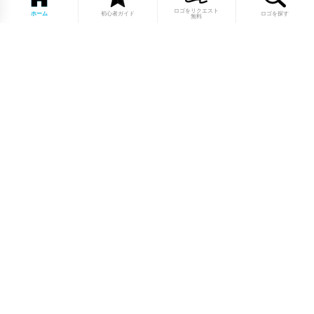
ロゴをリクエスト
ホーム
初心者ガイド
ロゴを探す
無料
1点もののロゴマーク10,000点以上｜
業種別・色別・アルファベットから探
せる
美容・医療・飲食・IT・建築など、業種別カテゴリーから貴
社の事業にぴったりのロゴをお選びいただけます。プロのデ
ザイナーが制作した高品質なロゴマークを幅広いラインナッ
プからご用意しています。
修正無制限・カラー変更無料・著作権
完全譲渡で安心
ご購入後のデザイン修正は回数無制限。ロゴカラーの変更も
無料で対応いたします。納得いくまで調整できるから、初め
てロゴ制作を依頼する方も安心してご利用いただけます。
最短当日、通常2〜3週間で納品｜お急