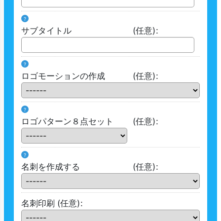
?
サブタイトル
(任意)
:
?
ロゴモーションの作成
(任意)
:
?
ロゴパターン８点セット
(任意)
:
?
名刺を作成する
(任意)
:
名刺印刷
(任意)
: