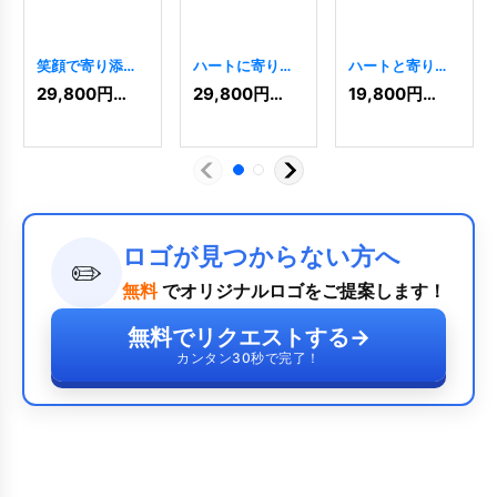
笑顔で寄り添
ハートに寄り添
ハートと寄り添
う、愛らしい犬
う犬と猫のロゴ
う鹿のロゴ
29,800
円
(税込)
29,800
円
(税込)
19,800
円
(税込)
のロゴ
[
7916
]
[
8329
]
[
9447
]
ロゴが見つからない方へ
✏️
無料
でオリジナルロゴをご提案します！
無料でリクエストする
→
カンタン30秒で完了！