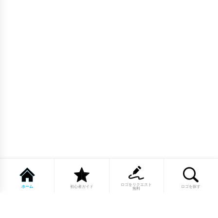
ロゴをリクエスト
ホーム
初心者ガイド
ロゴを探す
無料
1点もののロゴマーク10,000点以上｜