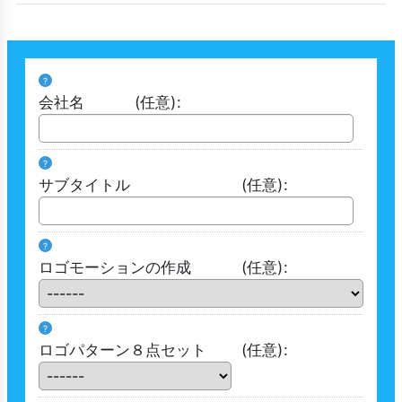
?
会社名
(任意)
:
?
サブタイトル
(任意)
:
?
ロゴモーションの作成
(任意)
:
?
ロゴパターン８点セット
(任意)
: