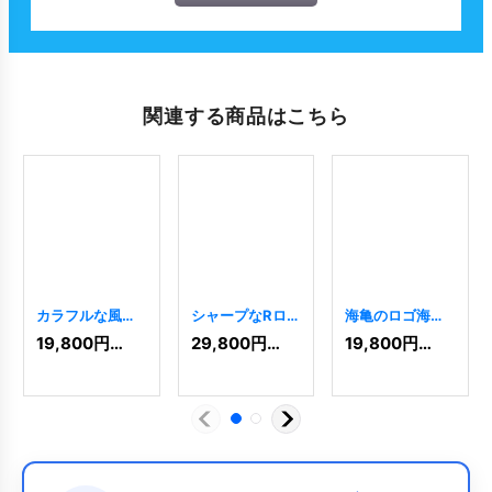
関連する商品はこちら
カラフルな風車
シャープなRロゴ
海亀のロゴ海を
ロゴカラフルな
シャープで力強
泳ぐウミガメの
19,800
円
(税込)
29,800
円
(税込)
19,800
円
(税込)
風車のロゴ
いRロゴ
[
7601
]
ロゴ
[
9493
]
[
7396
]