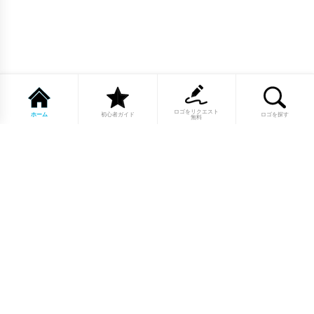
ロゴをリクエスト
ホーム
初心者ガイド
ロゴを探す
無料
1点もののロゴマーク10,000点以上｜
業種別・色別・アルファベットから探
せる
美容・医療・飲食・IT・建築など、業種別カテゴリーから貴
社の事業にぴったりのロゴをお選びいただけます。プロのデ
ザイナーが制作した高品質なロゴマークを幅広いラインナッ
プからご用意しています。
修正無制限・カラー変更無料・著作権
完全譲渡で安心