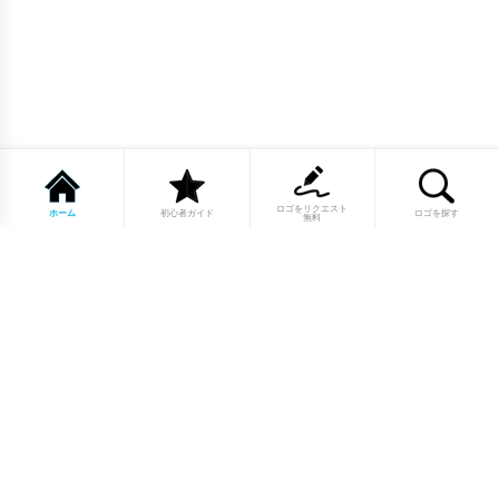
ロゴをリクエスト
ホーム
初心者ガイド
ロゴを探す
無料
1点もののロゴマーク10,000点以上｜
業種別・色別・アルファベットから探
せる
美容・医療・飲食・IT・建築など、業種別カテゴリーから貴
社の事業にぴったりのロゴをお選びいただけます。プロのデ
ザイナーが制作した高品質なロゴマークを幅広いラインナッ
プからご用意しています。