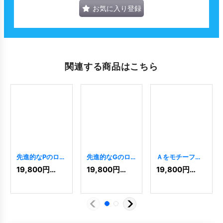
お気に入り登録
関連する商品はこちら
先進的なPのロゴ
先進的なGのロ
Ａをモチーフに
[
7599
]
ゴ
[
7060
]
した先進的なロ
19,800
円
(税込)
19,800
円
(税込)
19,800
円
(税込)
ゴ
[
6
]