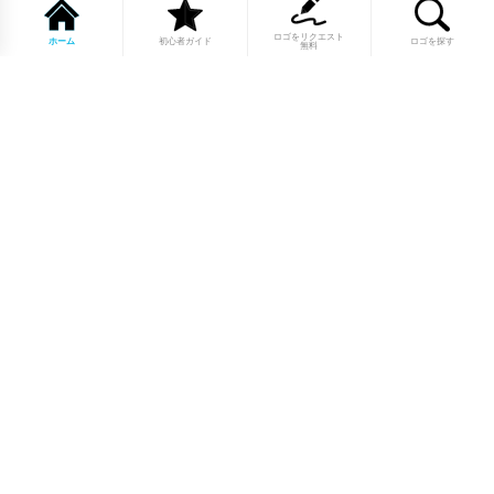
ロゴをリクエスト
ホーム
初心者ガイド
ロゴを探す
無料
1点もののロゴマーク10,000点以上｜
業種別・色別・アルファベットから探
せる
美容・医療・飲食・IT・建築など、業種別カテゴリーから貴
社の事業にぴったりのロゴをお選びいただけます。プロのデ
ザイナーが制作した高品質なロゴマークを幅広いラインナッ
プからご用意しています。
修正無制限・カラー変更無料・著作権
完全譲渡で安心
ご購入後のデザイン修正は回数無制限。ロゴカラーの変更も
無料で対応いたします。納得いくまで調整できるから、初め
てロゴ制作を依頼する方も安心してご利用いただけます。