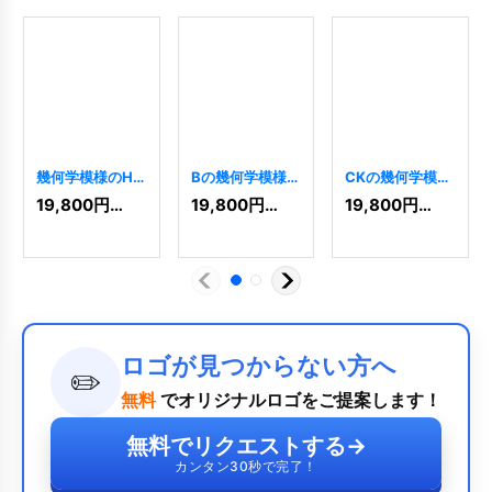
幾何学模様のHH
Bの幾何学模様の
CKの幾何学模様
ロゴ
[
4192
]
ロゴ
[
4322
]
のロゴ
[
4189
]
19,800
円
(税込)
19,800
円
(税込)
19,800
円
(税込)
ロゴが見つからない方へ
✏️
無料
でオリジナルロゴをご提案します！
無料でリクエストする
→
カンタン30秒で完了！