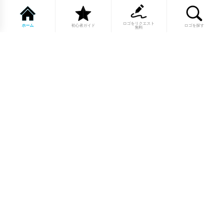
ロゴをリクエスト
ホーム
初心者ガイド
ロゴを探す
無料
1点もののロゴマーク10,000点以上｜
業種別・色別・アルファベットから探
せる
美容・医療・飲食・IT・建築など、業種別カテゴリーから貴
社の事業にぴったりのロゴをお選びいただけます。プロのデ
ザイナーが制作した高品質なロゴマークを幅広いラインナッ
プからご用意しています。
修正無制限・カラー変更無料・著作権
完全譲渡で安心
ご購入後のデザイン修正は回数無制限。ロゴカラーの変更も
無料で対応いたします。納得いくまで調整できるから、初め
てロゴ制作を依頼する方も安心してご利用いただけます。