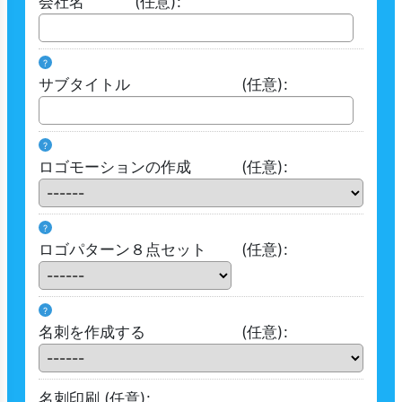
会社名
(任意)
:
?
サブタイトル
(任意)
:
?
ロゴモーションの作成
(任意)
:
?
ロゴパターン８点セット
(任意)
:
?
名刺を作成する
(任意)
:
名刺印刷
(任意)
: