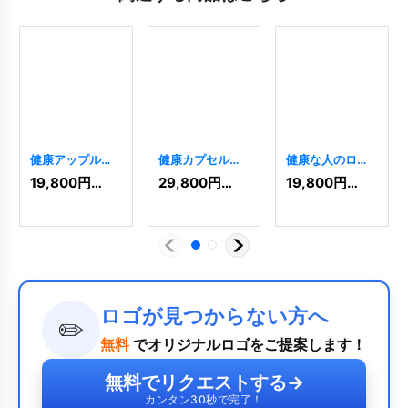
健康アップルと
健康カプセルと
健康な人のロゴ
人のロゴ
[
5658
]
人のロゴ
[
6385
]
[
418
]
19,800
円
(税込)
29,800
円
(税込)
19,800
円
(税込)
ロゴが見つからない方へ
✏️
無料
でオリジナルロゴをご提案します！
無料でリクエストする
→
カンタン30秒で完了！