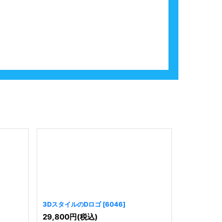
3DスタイルのDロゴ
[
6046
]
進捗TRロゴ
29,800
円
(税込)
19,800
円