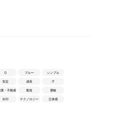
D
ブルー
シンプル
安定
成長
IT
築業・不動産
製造
運輸
矢印
テクノロジー
立体感