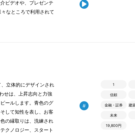
紹介ビデオや、プレゼンテ

様々なところで利用されて
て、立体的にデザインされ
1
わせは、上昇志向と力強
信頼
アピールします。青色のグ
#
金融・証券
建
、そして知性を表し、お客
未来
銀色の縁取りは、洗練され
19,800円
。テクノロジー、スタート