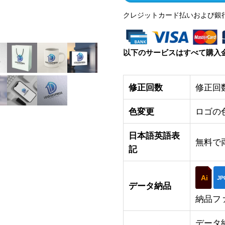
クレジットカード払いおよび銀
以下のサービスはすべて購入
修正回数
修正回
色変更
ロゴの
日本語英語表
無料で
記
Ai
JP
データ納品
納品フ
データ