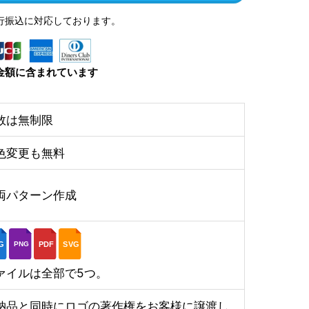
行振込に対応しております。
金額に含まれています
数は無制限
色変更も無料
両パターン作成
G
PDF
SVG
PNG
ァイルは全部で5つ。
納品と同時にロゴの著作権をお客様に譲渡し