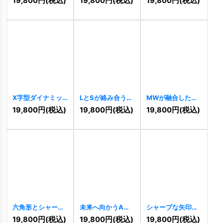
19,800
円
(税込)
19,800
円
(税込)
19,800
円
(税込)
矢印ロゴ
[
9774
]
ロゴ
[
9756
]
X字型ダイナミッ
LとSが絡み合う幾
MWが融合したシ
クアローロゴ
何学ロゴ
[
9752
]
ャープな矢印ロゴ
19,800
円
(税込)
19,800
円
(税込)
19,800
円
(税込)
[
9758
]
[
9720
]
六角形とシャープ
未来へ向かうAと
シャープな矢印の
な連携構造のロゴ
安定の層ロゴ
推進ロゴ
[
9712
]
19,800
円
(税込)
19,800
円
(税込)
19,800
円
(税込)