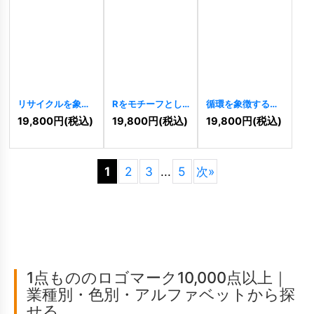
リサイクルを象徴
Rをモチーフとし
循環を象徴するリ
するXのロゴ
た矢印ロゴ
サイクルのロゴ
19,800
円
(税込)
19,800
円
(税込)
19,800
円
(税込)
[
9070
]
[
9065
]
[
9056
]
1
2
3
...
5
次
»
1点もののロゴマーク10,000点以上｜
業種別・色別・アルファベットから探
せる