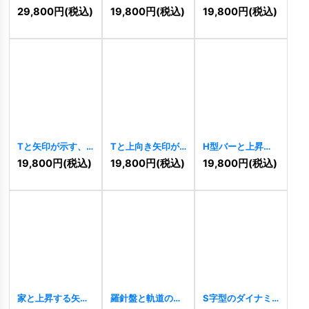
のロゴ
[
11016
]
上向き矢印のロゴ
のロゴ
[
9969
]
29,800
円
(税込)
19,800
円
(税込)
19,800
円
(税込)
[
10051
]
Tと矢印が示す、
Tと上向き矢印が
H型バーと上昇矢
スピードと信頼の
示す、成長と技術
印の成長促進ロゴ
19,800
円
(税込)
19,800
円
(税込)
19,800
円
(税込)
物流ロゴ
[
10894
]
のロゴ
[
10885
]
[
10815
]
家と上昇する矢印
羅針盤と軌道の未
S字型のダイナミ