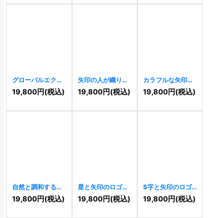
グローバルエクス
矢印の人が織りな
カラフルな矢印の
プレス矢印ロゴ
す星のロゴ
ロゴ
[
9395
]
19,800
円
(税込)
19,800
円
(税込)
19,800
円
(税込)
[
9411
]
[
9405
]
自然と調和する住
星と矢印のロゴ
S字と矢印のロゴ
宅のロゴ
[
9334
]
[
9255
]
[
9244
]
19,800
円
(税込)
19,800
円
(税込)
19,800
円
(税込)