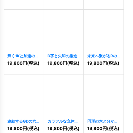
[
9716
]
[
9714
]
輝く1Kと加速の軌
D字と矢印の推進
未来へ繋がるRの
跡ロゴ
[
9683
]
力ロゴ
[
9672
]
成長ロゴ
[
9660
]
19,800
円
(税込)
19,800
円
(税込)
19,800
円
(税込)
連結するGDの六角
カラフルな立体キ
円形の木と分かち
形ロゴ
[
9624
]
ューブのロゴ
合う実りのロゴ
19,800
円
(税込)
19,800
円
(税込)
19,800
円
(税込)
[
9619
]
[
9616
]