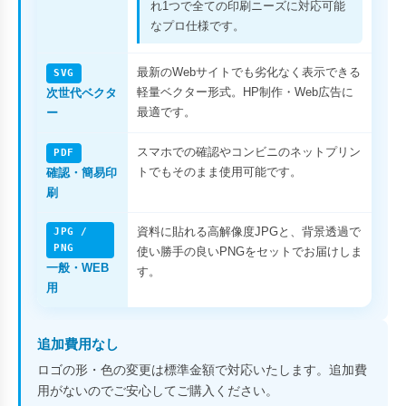
れ1つで全ての印刷ニーズに対応可能
なプロ仕様です。
最新のWebサイトでも劣化なく表示できる
SVG
軽量ベクター形式。HP制作・Web広告に
次世代ベクタ
最適です。
ー
スマホでの確認やコンビニのネットプリン
PDF
トでもそのまま使用可能です。
確認・簡易印
刷
資料に貼れる高解像度JPGと、背景透過で
JPG /
PNG
使い勝手の良いPNGをセットでお届けしま
一般・WEB
す。
用
追加費用なし
ロゴの形・色の変更は標準金額で対応いたします。追加費
用がないのでご安心してご購入ください。