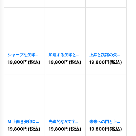
シャープな矢印の
加速する矢印とダ
上昇と跳躍の矢印
推進ロゴ
[
9596
]
イナミックな軌跡
ロゴ
[
9564
]
19,800
円
(税込)
19,800
円
(税込)
19,800
円
(税込)
のロゴ
[
9598
]
M 上向き矢印ロゴ
先進的なA文字ロ
未来への門と上昇
[
9547
]
ゴ
[
9523
]
の道ロゴ
[
9501
]
19,800
円
(税込)
19,800
円
(税込)
19,800
円
(税込)