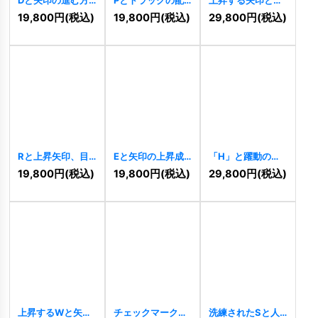
向を示すロゴ
送ロゴ
[
11366
]
ングOで構成され
19,800
円
(税込)
19,800
円
(税込)
29,800
円
(税込)
[
11394
]
た成功のロゴ
[
11313
]
Rと上昇矢印、目
Eと矢印の上昇成
「H」と躍動のロ
盛りの成長ロゴ
長ロゴ
[
10302
]
ゴ
[
11019
]
19,800
円
(税込)
19,800
円
(税込)
29,800
円
(税込)
[
10304
]
上昇するWと矢印
チェックマークと
洗練されたSと人