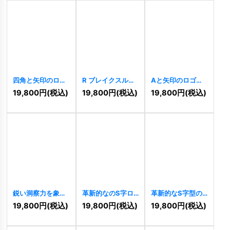
四角と矢印のロゴ
R ブレイクスルー
Aと矢印のロゴ
[
9322
]
ロゴ
[
9210
]
[
9130
]
19,800
円
(税込)
19,800
円
(税込)
19,800
円
(税込)
鋭い洞察力を象徴
革新的なのS字ロ
革新的なS字型の
する目のロゴ
ゴ
[
9089
]
矢印ロゴ
[
9074
]
19,800
円
(税込)
19,800
円
(税込)
19,800
円
(税込)
[
9099
]