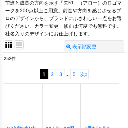
前進と成長の方向を示す「矢印」（アロー）のロゴマ
ークを200点以上ご用意。前進や方向を感じさせるプ
ロのデザインから、ブランドにふさわしい一点をお選
びください。カラー変更・修正は何度でも無料です。
社名入りのデザインにお仕上げします。
表示順変更
閉じる
252
件
並び順
:
1
2
3
...
5
次
»
絞り込む
Dと矢印の進む方
Pとトラックの配
上昇する矢印とリ