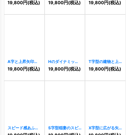
の希望ロゴ
来を導くロゴ
ックアローロゴ
19,800
円
(税込)
19,800
円
(税込)
19,800
円
(税込)
[
10508
]
[
10699
]
[
9842
]
A字と上昇矢印の
Hのダイナミック
T字型の建物と上
ダイナミックロゴ
グラデーションロ
昇を表すロゴ
19,800
円
(税込)
19,800
円
(税込)
19,800
円
(税込)
[
9834
]
ゴ
[
9806
]
[
9776
]
スピード感あふれ
S字型稲妻のスピ
X字型に広がる矢
るグラデーション
ードロゴ
[
9762
]
印のダイナミック