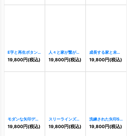
E字と再生ボタン
人々と家が繋がる
成長する家と未来
のモダンロゴ
星のロゴ
[
9464
]
への矢印ロゴ
19,800
円
(税込)
19,800
円
(税込)
19,800
円
(税込)
[
9509
]
[
9431
]
モダンな矢印デザ
スリーラインズの
洗練された矢印S
インのロゴ
ロゴ
[
9420
]
ロゴ
[
9408
]
19,800
円
(税込)
19,800
円
(税込)
19,800
円
(税込)
[
9424
]