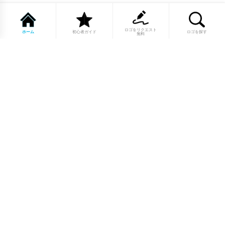
ロゴをリクエスト
ホーム
初心者ガイド
ロゴを探す
無料
1点もののロゴマーク10,000点以上｜
業種別・色別・アルファベットから探
せる
美容・医療・飲食・IT・建築など、業種別カテゴリーから貴
社の事業にぴったりのロゴをお選びいただけます。プロのデ
ザイナーが制作した高品質なロゴマークを幅広いラインナッ
プからご用意しています。
修正無制限・カラー変更無料・著作権
完全譲渡で安心
ご購入後のデザイン修正は回数無制限。ロゴカラーの変更も
無料で対応いたします。納得いくまで調整できるから、初め
てロゴ制作を依頼する方も安心してご利用いただけます。