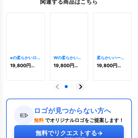
関連する商品はこちら
eの柔らかいロゴ
Wの柔らかいロ
柔らかいハート
[
3241
]
ゴ
[
3785
]
のロゴ
[
2587
]
19,800
円
(税込)
19,800
円
(税込)
19,800
円
(税込)
ロゴが見つからない方へ
✏️
無料
でオリジナルロゴをご提案します！
無料でリクエストする
→