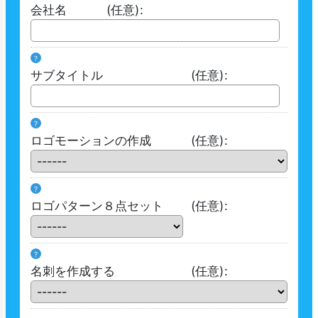
会社名
(任意)
:
?
サブタイトル
(任意)
:
?
ロゴモーションの作成
(任意)
:
?
ロゴパターン８点セット
(任意)
:
?
名刺を作成する
(任意)
: