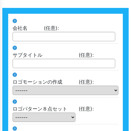
?
会社名
(任意)
:
?
サブタイトル
(任意)
:
?
ロゴモーションの作成
(任意)
:
?
ロゴパターン８点セット
(任意)
:
?