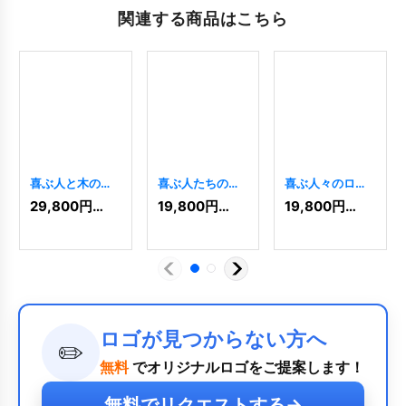
関連する商品はこちら
喜ぶ人と木のロ
喜ぶ人たちの飛
喜ぶ人々のロゴ
ゴ
[
2402
]
び出すロゴ
[
1885
]
29,800
円
(税込)
19,800
円
(税込)
19,800
円
(税込)
[
2501
]
ロゴが見つからない方へ
✏️
無料
でオリジナルロゴをご提案します！
無料でリクエストする
→