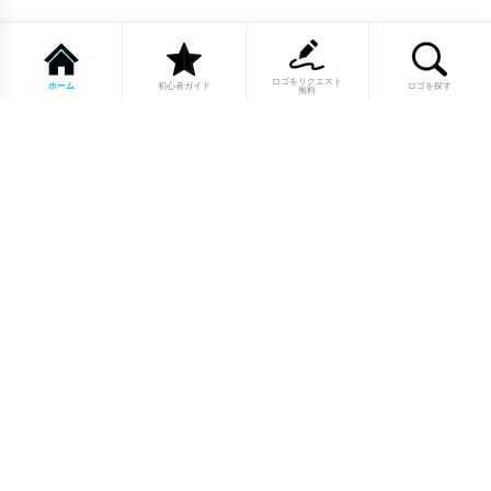
ロゴをリクエスト
ホーム
初心者ガイド
ロゴを探す
無料
1点もののロゴマーク10,000点以上｜
業種別・色別・アルファベットから探
せる
美容・医療・飲食・IT・建築など、業種別カテゴリーから貴
社の事業にぴったりのロゴをお選びいただけます。プロのデ
ザイナーが制作した高品質なロゴマークを幅広いラインナッ
プからご用意しています。
修正無制限・カラー変更無料・著作権
完全譲渡で安心
ご購入後のデザイン修正は回数無制限。ロゴカラーの変更も
無料で対応いたします。納得いくまで調整できるから、初め
てロゴ制作を依頼する方も安心してご利用いただけます。