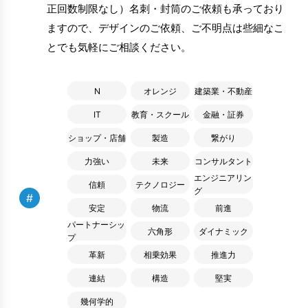
正回数制限なし）名刺・封筒のご依頼も承っており
ますので、デザインのご依頼、ご不明点は些細なこ
とでも気軽にご相談ください。
N
オレンジ
建築業・不動産
IT
教育・スクール
金融・証券
ショップ・店舗
製造
繋がり
力強い
未来
コンサルタント
エンジニアリン
信頼
テクノロジー
グ
#
安定
物流
前進
パートナーシッ
六角形
ダイナミック
プ
革新
相乗効果
推進力
連結
構造
堅実
幾何学的