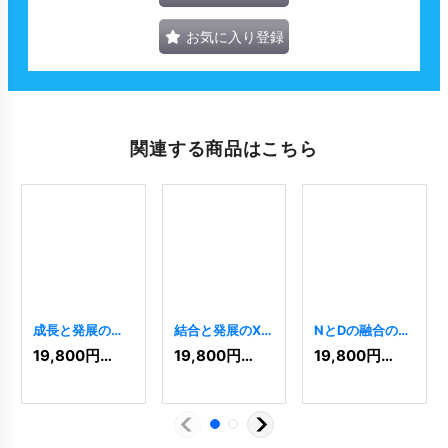
お気に入り登録
関連する商品はこちら
成長と発展のロ
結合と発展のXロ
NとDの融合のロ
ゴ
[
6306
]
ゴ
[
11114
]
ゴ
[
2932
]
19,800
円
(税込)
19,800
円
(税込)
19,800
円
(税込)