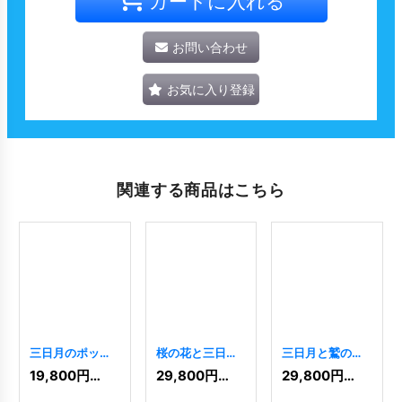
カートに入れる
お問い合わせ
お気に入り登録
関連する商品はこちら
三日月のポップ
桜の花と三日月
三日月と鷲のロ
なロゴ
[
2292
]
をあしらった優
ゴ
[
8284
]
19,800
円
(税込)
29,800
円
(税込)
29,800
円
(税込)
美なロゴ
[
7862
]