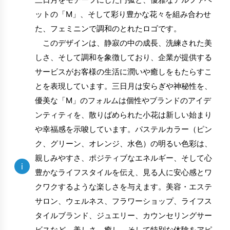
ットの「M」、そして彩り豊かな花々を組み合わせ
た、フェミニンで調和のとれたロゴです。
このデザインは、静寂の中の成長、洗練された美
しさ、そして調和を象徴しており、企業が提供する
サービスがお客様の生活に潤いや癒しをもたらすこ
とを表現しています。三日月は安らぎや神秘性を、
優美な「M」のフォルムは個性やブランドのアイデ
ンティティを、散りばめられた小花は新しい始まり
や幸福感を示唆しています。パステルカラー（ピン
ク、グリーン、オレンジ、水色）の明るい色彩は、
親しみやすさ、ポジティブなエネルギー、そして心
i
豊かなライフスタイルを伝え、見る人に安心感とワ
クワクするような楽しさを与えます。美容・エステ
サロン、ウェルネス、フラワーショップ、ライフス
タイルブランド、ジュエリー、カウンセリングサー
ビスなど、美しさ、癒し、そして特別な体験をアピ