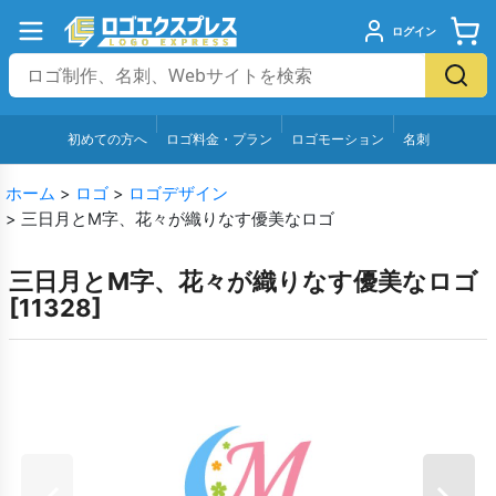
ログイン
初めての方へ
ロゴ料金・プラン
ロゴモーション
名刺
ホーム
>
ロゴ
>
ロゴデザイン
>
三日月とM字、花々が織りなす優美なロゴ
三日月とM字、花々が織りなす優美なロゴ
[
11328
]