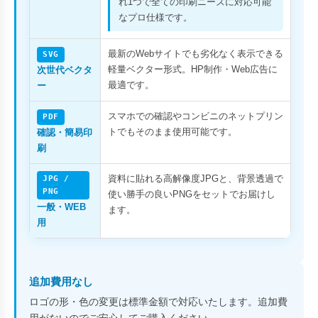
れ1つで全ての印刷ニーズに対応可能
なプロ仕様です。
最新のWebサイトでも劣化なく表示できる
SVG
軽量ベクター形式。HP制作・Web広告に
次世代ベクタ
最適です。
ー
スマホでの確認やコンビニのネットプリン
PDF
トでもそのまま使用可能です。
確認・簡易印
刷
資料に貼れる高解像度JPGと、背景透過で
JPG /
PNG
使い勝手の良いPNGをセットでお届けし
一般・WEB
ます。
用
追加費用なし
ロゴの形・色の変更は標準金額で対応いたします。追加費
用がないのでご安心してご購入ください。