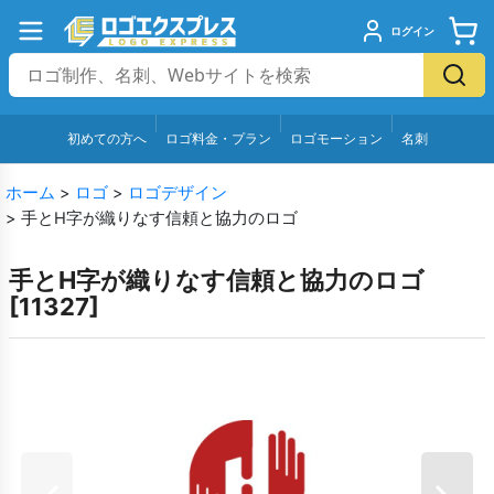
ログイン
初めての方へ
ロゴ料金・プラン
ロゴモーション
名刺
ホーム
>
ロゴ
>
ロゴデザイン
>
手とH字が織りなす信頼と協力のロゴ
手とH字が織りなす信頼と協力のロゴ
[
11327
]