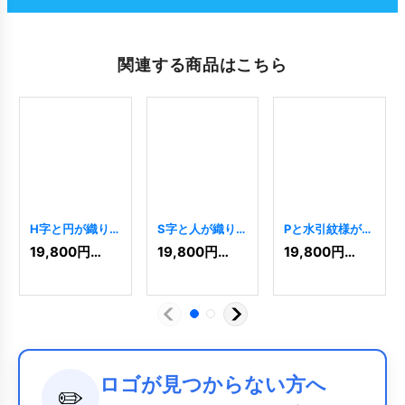
関連する商品はこちら
H字と円が織り
S字と人が織りな
Pと水引紋様が織
なす幾何学的な
す協力と成長の
りなす信頼と連
19,800
円
(税込)
19,800
円
(税込)
19,800
円
(税込)
結びつきロゴ
ロゴ
[
10493
]
携のロゴ
[
11025
]
[
10934
]
ロゴが見つからない方へ
✏️