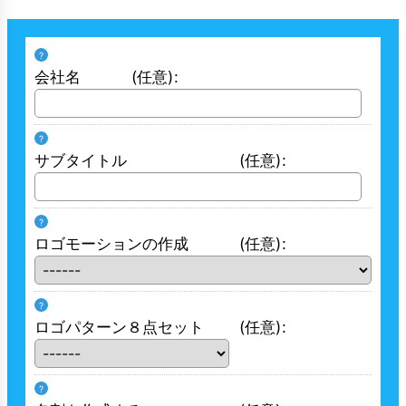
?
会社名
(任意)
:
?
サブタイトル
(任意)
:
?
ロゴモーションの作成
(任意)
:
?
ロゴパターン８点セット
(任意)
:
?