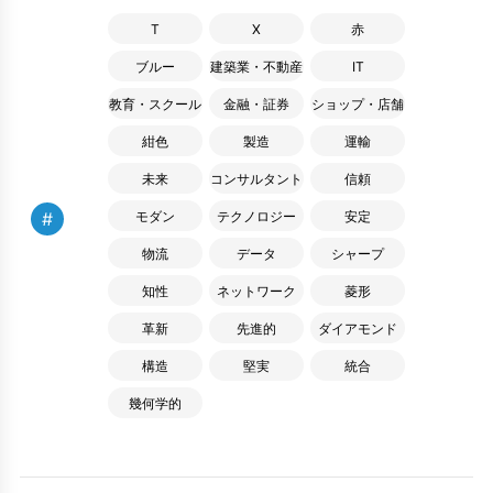
T
X
赤
ブルー
建築業・不動産
IT
教育・スクール
金融・証券
ショップ・店舗
紺色
製造
運輸
未来
コンサルタント
信頼
#
モダン
テクノロジー
安定
物流
データ
シャープ
知性
ネットワーク
菱形
革新
先進的
ダイアモンド
構造
堅実
統合
幾何学的