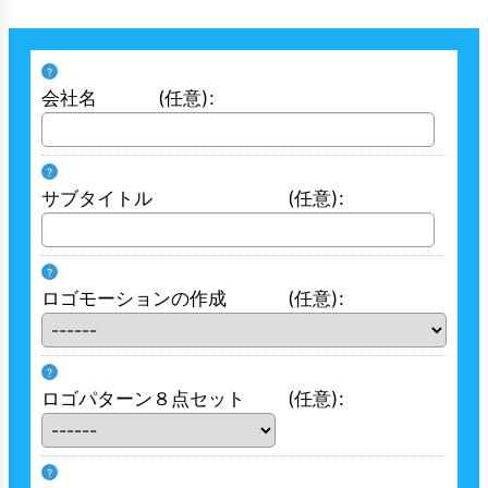
?
会社名
(任意)
:
?
サブタイトル
(任意)
:
?
ロゴモーションの作成
(任意)
:
?
ロゴパターン８点セット
(任意)
:
?