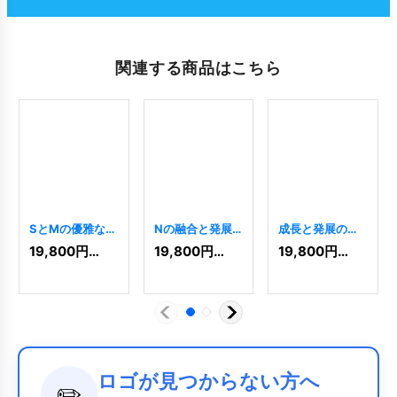
関連する商品はこちら
SとMの優雅な結
Nの融合と発展
成長と発展のロ
合ロゴ
[
9391
]
ロゴ
[
11344
]
ゴ
[
6306
]
19,800
円
(税込)
19,800
円
(税込)
19,800
円
(税込)
ロゴが見つからない方へ
✏️