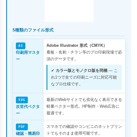
5種類のファイル形式
Adobe Illustrator 形式（CMYK）
AI
看板・名刺・チラシ等のプロ印刷現場で必
印刷用マスタ
須のデータです。
ー
✔
カラー版とモノクロ版を同梱
— こ
れ1つで全ての印刷ニーズに対応可能
なプロ仕様です。
最新のWebサイトでも劣化なく表示できる
SVG
軽量ベクター形式。HP制作・Web広告に
次世代ベクタ
最適です。
ー
スマホでの確認やコンビニのネットプリン
PDF
トでもそのまま使用可能です。
確認・簡易印