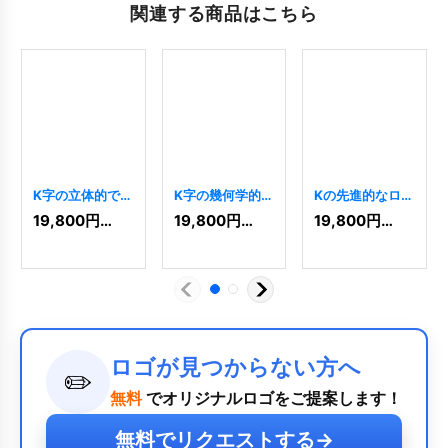
関連する商品はこちら
K字の立体的で先
K字の幾何学的と
Kの先進的なロゴ
進的な連結ロゴ
先進的ロゴ
[
4231
]
19,800
円
(税込)
19,800
円
(税込)
19,800
円
(税込)
[
11352
]
[
10402
]
ロゴが見つからない方へ
✏️
無料
でオリジナルロゴをご提案します！
無料でリクエストする
→