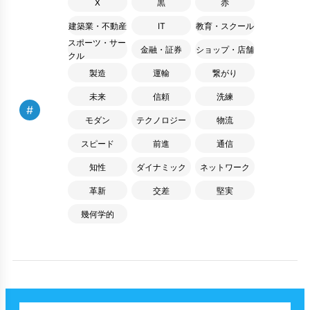
X
黒
赤
建築業・不動産
IT
教育・スクール
スポーツ・サー
金融・証券
ショップ・店舗
クル
製造
運輸
繋がり
未来
信頼
洗練
#
モダン
テクノロジー
物流
スピード
前進
通信
知性
ダイナミック
ネットワーク
革新
交差
堅実
幾何学的