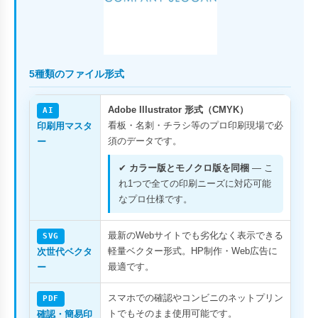
5種類のファイル形式
Adobe Illustrator 形式（CMYK）
AI
看板・名刺・チラシ等のプロ印刷現場で必
印刷用マスタ
須のデータです。
ー
✔
カラー版とモノクロ版を同梱
— こ
れ1つで全ての印刷ニーズに対応可能
なプロ仕様です。
最新のWebサイトでも劣化なく表示できる
SVG
軽量ベクター形式。HP制作・Web広告に
次世代ベクタ
最適です。
ー
スマホでの確認やコンビニのネットプリン
PDF
トでもそのまま使用可能です。
確認・簡易印