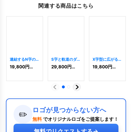
関連する商品はこちら
連結するN字の
S字と軌道のダイ
X字型に広がる矢
ダイナミックロ
ナミックロゴ
印のダイナミッ
19,800
円
(税込)
29,800
円
(税込)
19,800
円
(税込)
ゴ
[
9618
]
[
10295
]
クロゴ
[
9756
]
ロゴが見つからない方へ
✏️
無料
でオリジナルロゴをご提案します！
無料でリクエストする
→