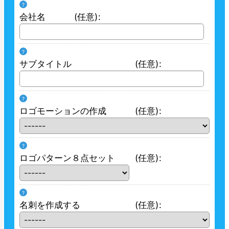
?
会社名
(任意)
:
?
サブタイトル
(任意)
:
?
ロゴモーションの作成
(任意)
:
?
ロゴパターン８点セット
(任意)
:
?
名刺を作成する
(任意)
: