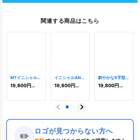
関連する商品はこちら
MTイニシャルロ
イニシャルANロ
鮮やかなS字型ロ
ゴ
[
5924
]
ゴ
[
6240
]
ゴ
[
8968
]
19,800
円
(税込)
19,800
円
(税込)
19,800
円
(税込)
ロゴが見つからない方へ
✏️