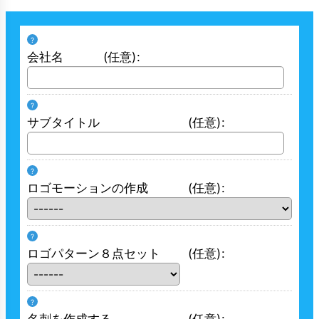
?
会社名
(任意)
:
?
サブタイトル
(任意)
:
?
ロゴモーションの作成
(任意)
:
?
ロゴパターン８点セット
(任意)
:
?
名刺を作成する
(任意)
: