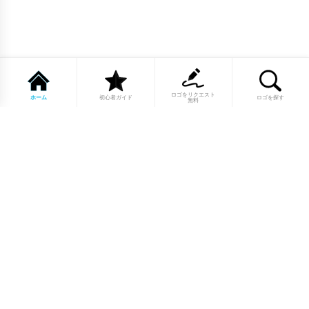
ロゴをリクエスト
ホーム
初心者ガイド
ロゴを探す
無料
1点もののロゴマーク10,000点以上｜
業種別・色別・アルファベットから探
せる
美容・医療・飲食・IT・建築など、業種別カテゴリーから貴
社の事業にぴったりのロゴをお選びいただけます。プロのデ
ザイナーが制作した高品質なロゴマークを幅広いラインナッ
プからご用意しています。
修正無制限・カラー変更無料・著作権
完全譲渡で安心