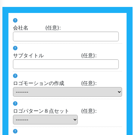
?
会社名
(任意)
:
?
サブタイトル
(任意)
:
?
ロゴモーションの作成
(任意)
:
?
ロゴパターン８点セット
(任意)
:
?