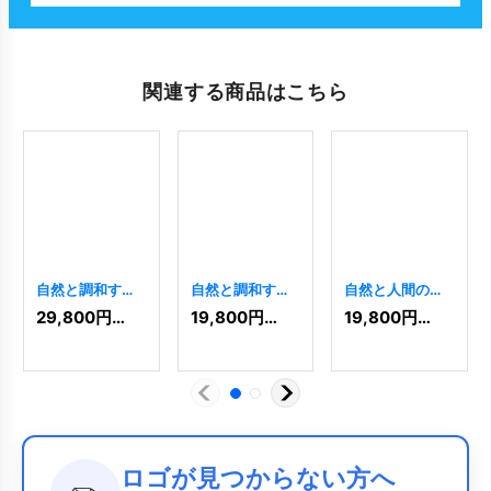
関連する商品はこちら
自然と調和する
自然と調和する
自然と人間の調
暮らしのロゴ
住宅のロゴ
和ロゴ
[
5612
]
29,800
円
(税込)
19,800
円
(税込)
19,800
円
(税込)
[
11343
]
[
9334
]
ロゴが見つからない方へ