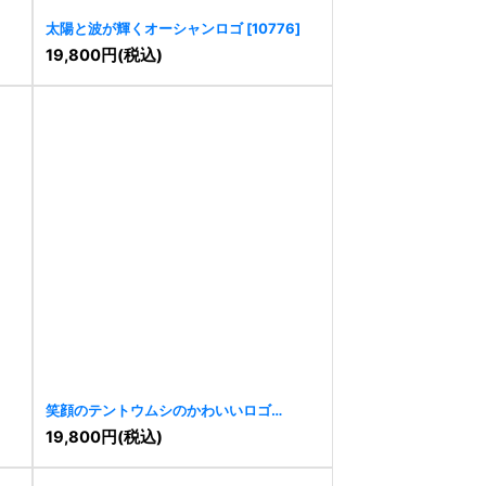
太陽と波が輝くオーシャンロゴ
[
10776
]
19,800
円
(税込)
笑顔のテントウムシのかわいいロゴ
[
9736
]
19,800
円
(税込)