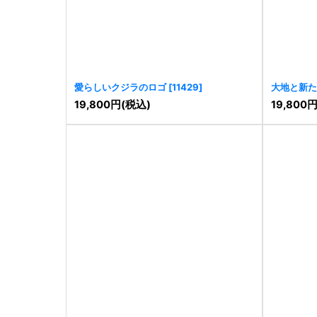
愛らしいクジラのロゴ
[
11429
]
大地と新た
19,800
円
(税込)
19,800