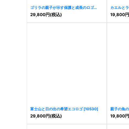
ゴリラの親子が示す保護と成長のロゴ
カエルとラ
[
10877
]
[
10811
]
29,800
円
(税込)
19,800
富士山と日の出の希望エコロゴ
[
10530
]
親子の魚の
29,800
円
(税込)
19,800