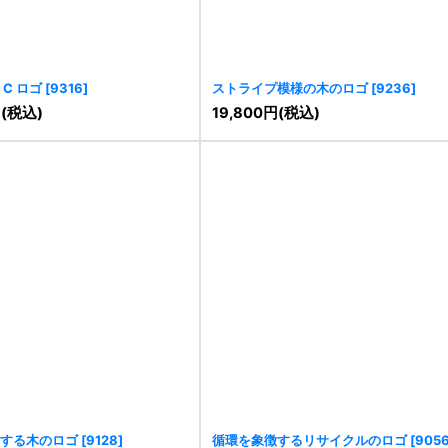
C ロゴ
[
9316
]
ストライプ模様の木のロゴ
[
9236
]
円
(税込)
19,800
円
(税込)
する木のロゴ
[
9128
]
循環を象徴するリサイクルのロゴ
[
905