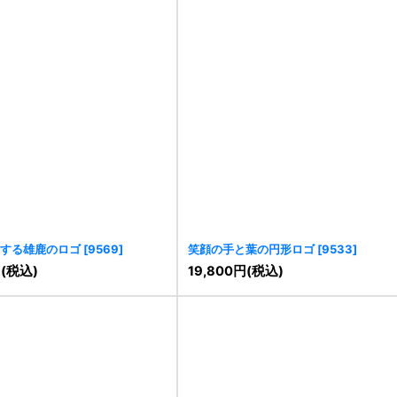
する雄鹿のロゴ
[
9569
]
笑顔の手と葉の円形ロゴ
[
9533
]
円
(税込)
19,800
円
(税込)