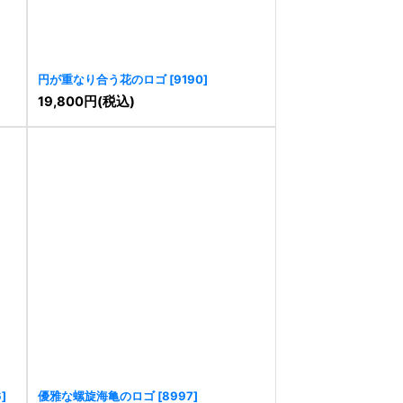
円が重なり合う花のロゴ
[
9190
]
19,800
円
(税込)
6
]
優雅な螺旋海亀のロゴ
[
8997
]