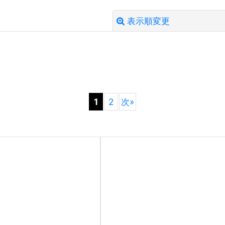
表示順変更
絞り込む
1
2
次
»