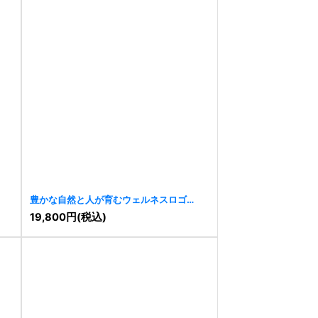
豊かな自然と人が育むウェルネスロゴ
[
9506
]
19,800
円
(税込)