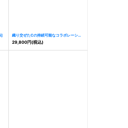
5
]
織り交ぜたCの持続可能なコラボレーショ
ンロゴ
[
10943
]
29,800
円
(税込)