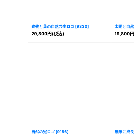
建物と葉の自然共生ロゴ
[
9330
]
太陽と自然 
29,800
円
(税込)
19,800
自然の冠ロゴ
[
9186
]
無限に成長