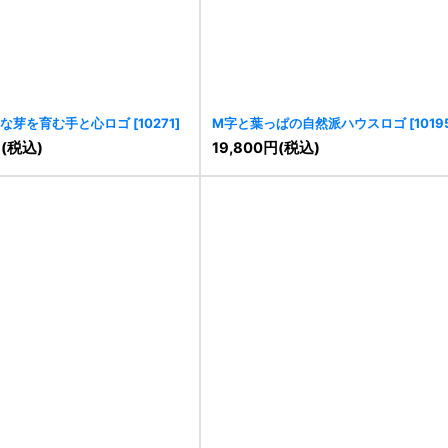
な芽を育む手と心ロゴ
[
10271
]
M字と葉っぱの自然派ハウスロゴ
[
1019
円
(税込)
19,800
円
(税込)