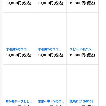
[
5562
]
ゴ
[
5746
]
[
9203
]
19,800
円
(税込)
19,800
円
(税込)
19,800
円
(税込)
水引風Xのロゴ
水引風Tのロゴ
スピードボクシン
[
9191
]
[
9189
]
ググローブのロゴ
19,800
円
(税込)
19,800
円
(税込)
19,800
円
(税込)
[
9104
]
Rをモチーフとし
未来へ導くYのロ
競馬ロゴ
[
9010
]
た矢印ロゴ
ゴ
[
9025
]