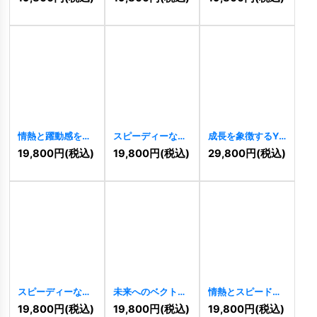
のロゴ
[
8810
]
[
8803
]
情熱と躍動感を纏
スピーディーな解
成長を象徴するY
うNのロゴ
決を導く、Cと指
字型の円形ロゴ
19,800
円
(税込)
19,800
円
(税込)
29,800
円
(税込)
[
8634
]
先のロゴ
[
8602
]
[
8585
]
スピーディーな未
未来へのベクト
情熱とスピードを
来を拓く、TRロゴ
ル、躍動感あふれ
表現した、力強い
19,800
円
(税込)
19,800
円
(税込)
19,800
円
(税込)
[
8564
]
るSのロゴ
[
8476
]
Tのロゴ
[
8470
]