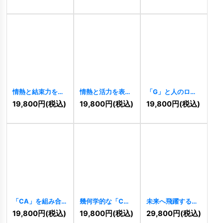
情熱と結束力を象
情熱と活力を表現
「G」と人のロゴ
徴する、キャンプ
する、Nを象った
[
8406
]
19,800
円
(税込)
19,800
円
(税込)
19,800
円
(税込)
ファイヤーのロゴ
菱形のロゴ
[
8451
]
[
8448
]
「CA」を組み合
幾何学的な「C」
未来へ飛躍する
わせたロゴ
ロゴ
[
8349
]
「A」のロゴ
19,800
円
(税込)
19,800
円
(税込)
29,800
円
(税込)
[
8396
]
[
8293
]