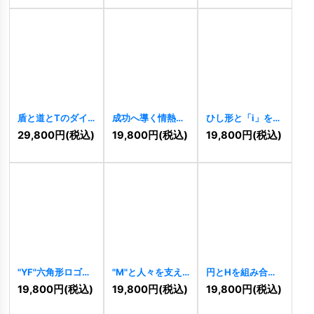
盾と道とTのダイ
成功へ導く情熱的
ひし形と「i」を組
ナミックなロゴ
なFロゴ
[
7887
]
み合わせた情熱的
29,800
円
(税込)
19,800
円
(税込)
19,800
円
(税込)
[
7977
]
なロゴ
[
7817
]
"YF"六角形ロゴ
"M"と人々を支え
円とHを組み合わ
[
7802
]
るロゴ
[
7789
]
せたロゴ
[
7778
]
19,800
円
(税込)
19,800
円
(税込)
19,800
円
(税込)