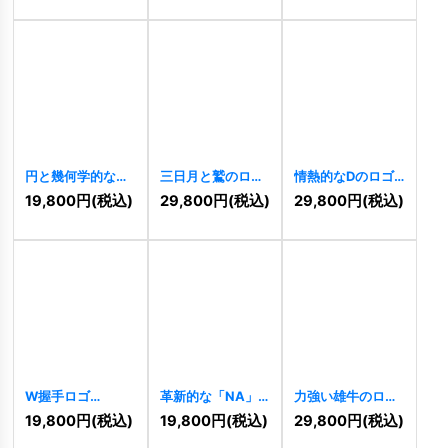
円と幾何学的なワ
三日月と鷲のロゴ
情熱的なDのロゴ
シのロゴ
[
8283
]
[
8284
]
[
8277
]
19,800
円
(税込)
29,800
円
(税込)
29,800
円
(税込)
W握手ロゴ
革新的な「NA」
力強い雄牛のロゴ
[
8236
]
または「AV」ロゴ
[
8044
]
19,800
円
(税込)
19,800
円
(税込)
29,800
円
(税込)
[
8185
]