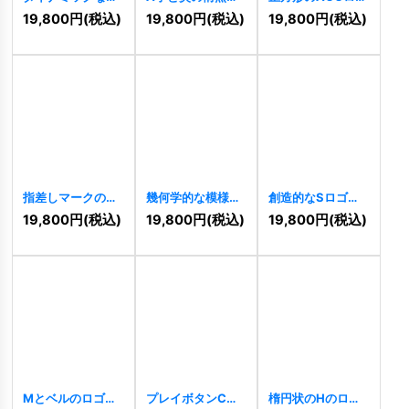
竜ロゴ
[
10225
]
ロゴ
[
10787
]
[
8706
]
19,800
円
(税込)
19,800
円
(税込)
19,800
円
(税込)
指差しマークのロ
幾何学的な模様が
創造的なSロゴ
ゴ
[
8821
]
美しいロゴ
[
9250
]
19,800
円
(税込)
19,800
円
(税込)
19,800
円
(税込)
[
9248
]
Mとベルのロゴ
プレイボタンCロ
楕円状のHのロゴ