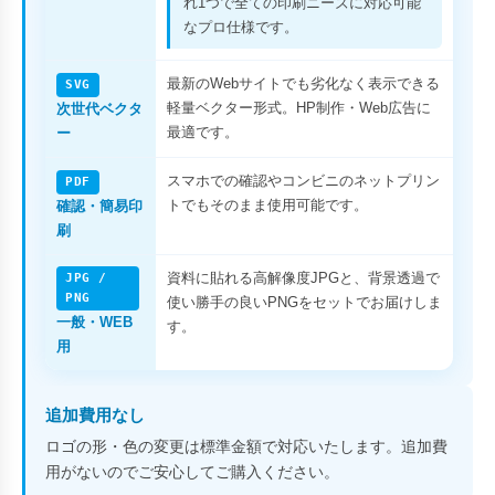
れ1つで全ての印刷ニーズに対応可能
なプロ仕様です。
最新のWebサイトでも劣化なく表示できる
SVG
軽量ベクター形式。HP制作・Web広告に
次世代ベクタ
最適です。
ー
スマホでの確認やコンビニのネットプリン
PDF
トでもそのまま使用可能です。
確認・簡易印
刷
資料に貼れる高解像度JPGと、背景透過で
JPG /
PNG
使い勝手の良いPNGをセットでお届けしま
一般・WEB
す。
用
追加費用なし
ロゴの形・色の変更は標準金額で対応いたします。追加費
用がないのでご安心してご購入ください。