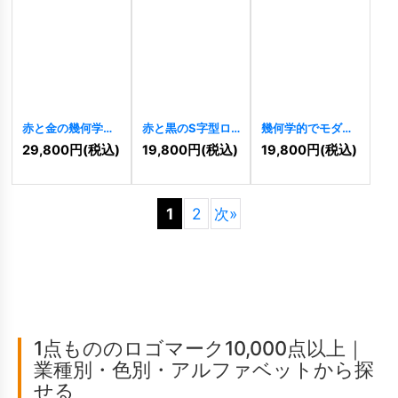
赤と金の幾何学的
赤と黒のS字型ロ
幾何学的でモダン
なSのロゴ
[
7239
]
ゴ
[
7234
]
なSロゴ
[
7232
]
29,800
円
(税込)
19,800
円
(税込)
19,800
円
(税込)
1
2
次
»
1点もののロゴマーク10,000点以上｜
業種別・色別・アルファベットから探
せる