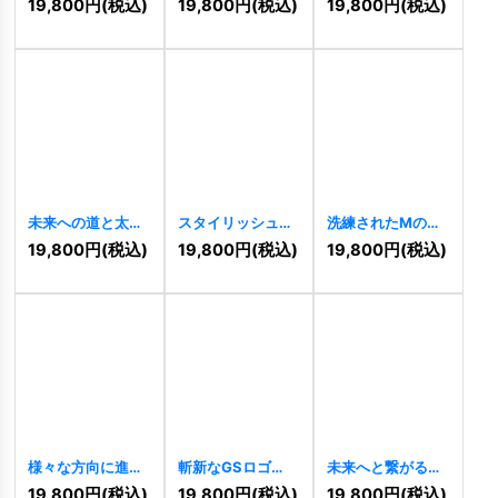
19,800
円
(税込)
19,800
円
(税込)
19,800
円
(税込)
[
9065
]
未来への道と太陽
スタイリッシュな
洗練されたMのロ
の光のロゴ
SKロゴ
[
8947
]
ゴ
[
8865
]
19,800
円
(税込)
19,800
円
(税込)
19,800
円
(税込)
[
9009
]
様々な方向に進む
斬新なGSロゴ
未来へと繋がる情
矢印で作られた星
[
8807
]
熱的なWのロゴ
19,800
円
(税込)
19,800
円
(税込)
19,800
円
(税込)