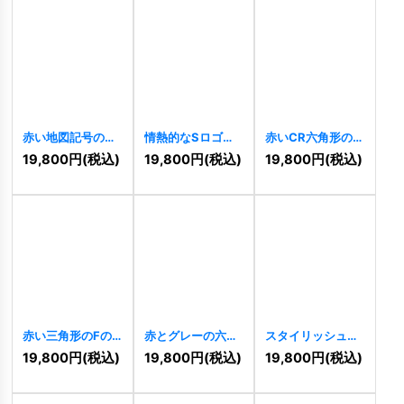
赤い地図記号のロ
情熱的なSロゴ
赤いCR六角形のロ
ゴ
[
7378
]
[
7364
]
ゴ
[
7339
]
19,800
円
(税込)
19,800
円
(税込)
19,800
円
(税込)
赤い三角形のFの
赤とグレーの六角
スタイリッシュな
ロゴ
[
7308
]
形とGのロゴ
HBロゴ
[
7237
]
19,800
円
(税込)
19,800
円
(税込)
19,800
円
(税込)
[
7284
]