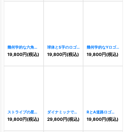
幾何学的な六角形
球体とS字のロゴ
幾何学的なYロゴ
と回転するAのロ
[
7737
]
[
7735
]
19,800
円
(税込)
19,800
円
(税込)
19,800
円
(税込)
ゴ
[
7767
]
ストライプの星ロ
ダイナミックで情
RとA道路ロゴ
ゴ
[
7697
]
熱的な「A」ロゴ
[
7377
]
19,800
円
(税込)
29,800
円
(税込)
19,800
円
(税込)
[
7688
]