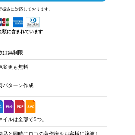
行振込に対応しております。
金額に含まれています
数は無制限
色変更も無料
両パターン作成
G
PDF
SVG
PNG
ァイルは全部で5つ。
納品と同時にロゴの著作権をお客様に譲渡し