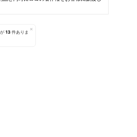
×
覧が
13
件ありま