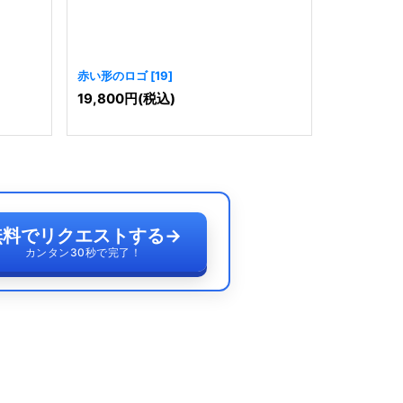
赤い形のロゴ
[
19
]
赤い帽子の
19,800
円
(税込)
19,800
円
無料でリクエストする
→
カンタン30秒で完了！