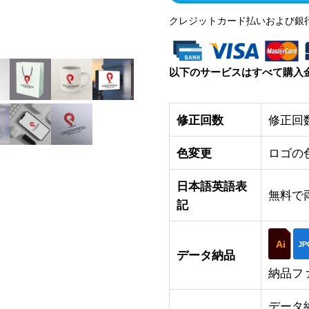
クレジットカード払いおよび銀
以下のサービスはすべて購入
修正回数
修正回
色変更
ロゴの
日本語英語表
無料で
記
Ai
JP
データ納品
納品フ
データ