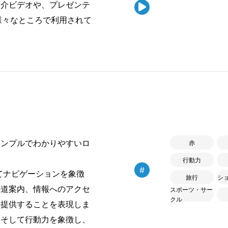
紹介ビデオや、プレゼンテ

様々なところで利用されて
シンプルでわかりやすいロ
赤
行動力
#
ナビゲーションを象徴
旅行
シ
の道案内、情報へのアクセ
スポーツ・サー
クル
を提供することを表現しま
、そして行動力を象徴し、