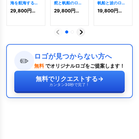
海を航海する帆
舵と帆船のロゴ
帆船と波のロゴ
船のロゴ
[
8631
]
[
5841
]
[
5704
]
29,800
円
(税込)
29,800
円
(税込)
19,800
円
(税込)
ロゴが見つからない方へ
✏️
無料
でオリジナルロゴをご提案します！
無料でリクエストする
→
カンタン30秒で完了！