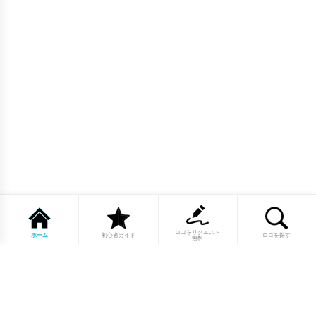
ロゴをリクエスト
ホーム
初心者ガイド
ロゴを探す
無料
1点もののロゴマーク10,000点以上｜
業種別・色別・アルファベットから探
せる