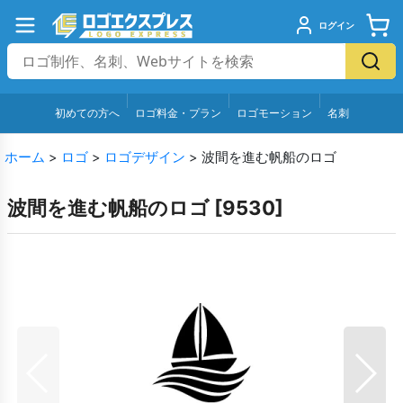
ログイン
初めての方へ
ロゴ料金・プラン
ロゴモーション
名刺
ホーム
>
ロゴ
>
ロゴデザイン
>
波間を進む帆船のロゴ
波間を進む帆船のロゴ
[
9530
]