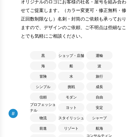
オリジナルのロゴにお客様の社名・屋号を組み合わ
せてご提案します。（カラー変更可・修正無料・修
正回数制限なし）名刺・封筒のご依頼も承っており
ますので、デザインのご依頼、ご不明点は些細なこ
とでも気軽にご相談ください。
黒
ショップ・店舗
運輸
海
船
波
冒険
水
旅行
シンプル
挑戦
成長
信頼
モダン
自由
プロフェッショ
ヨット
安定
ナル
#
物流
スタイリッシュ
シャープ
前進
リゾート
航海
コンサルティン