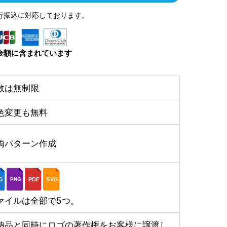
行振込に対応しております。
金額に含まれています
数は無制限
色変更も無料
両パターン作成
G
PDF
SVG
PNG
ァイルは全部で5つ。
納品と同時にロゴの著作権をお客様に譲渡し