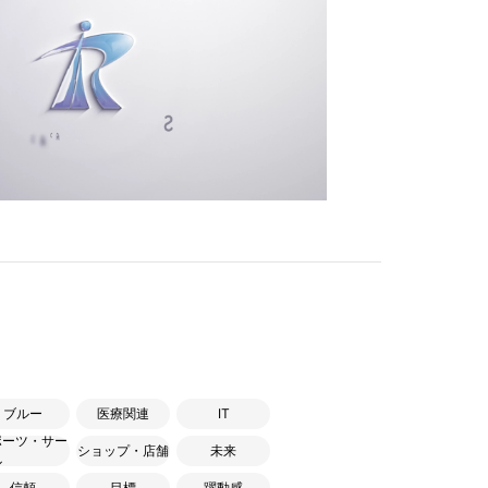
ブルー
医療関連
IT
ポーツ・サー
ショップ・店舗
未来
ル
信頼
目標
躍動感