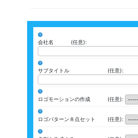
?
会社名
(任意)
:
?
サブタイトル
(任意)
:
?
ロゴモーションの作成
(任意)
:
?
ロゴパターン８点セット
(任意)
:
?