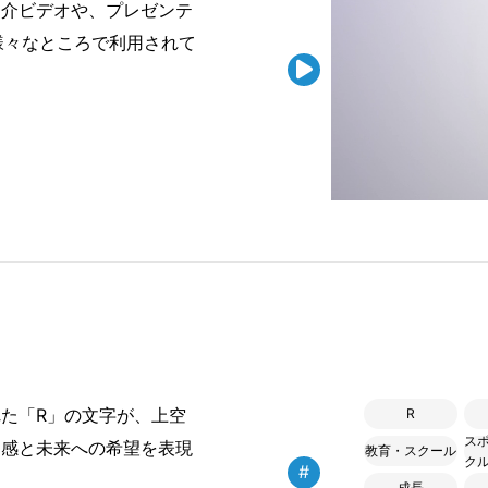
紹介ビデオや、プレゼンテ
様々なところで利用されて

た「R」の文字が、上空
R
ス
動感と未来への希望を表現
教育・スクール
ク
#
成長