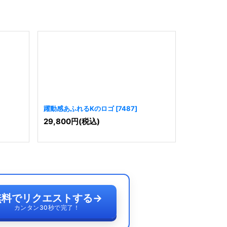
躍動感あふれるKのロゴ
[
7487
]
躍動感あふ
29,800
円
(税込)
19,800
円
無料でリクエストする
→
カンタン30秒で完了！