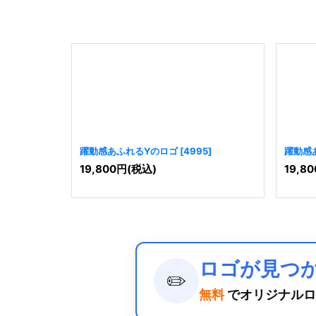
躍動感あふれるYのロゴ
[
4995
]
躍動感
19,800
円
(税込)
19,80
ロゴが見つ
✏️
無料
でオリジナルロ