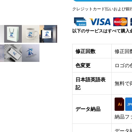
クレジットカード払いおよび銀
以下のサービスはすべて購入
修正回数
修正回
色変更
ロゴの
日本語英語表
無料で
記
Ai
JP
データ納品
納品フ
データ