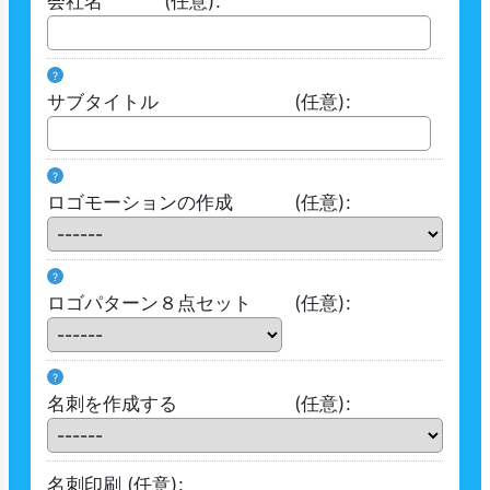
会社名
(任意)
:
?
サブタイトル
(任意)
:
?
ロゴモーションの作成
(任意)
:
?
ロゴパターン８点セット
(任意)
:
?
名刺を作成する
(任意)
:
名刺印刷
(任意)
: