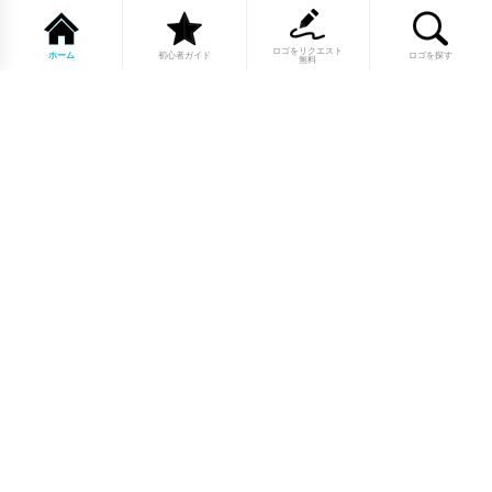
ロゴをリクエスト
ホーム
初心者ガイド
ロゴを探す
無料
1点もののロゴマーク10,000点以上｜
業種別・色別・アルファベットから探
せる
美容・医療・飲食・IT・建築など、業種別カテゴリーから貴
社の事業にぴったりのロゴをお選びいただけます。プロのデ
ザイナーが制作した高品質なロゴマークを幅広いラインナッ
プからご用意しています。
修正無制限・カラー変更無料・著作権
完全譲渡で安心
ご購入後のデザイン修正は回数無制限。ロゴカラーの変更も
無料で対応いたします。納得いくまで調整できるから、初め
てロゴ制作を依頼する方も安心してご利用いただけます。