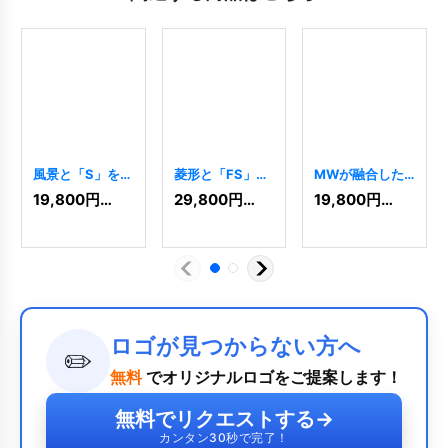
風景と「S」を組
菱形と「FS」ロ
MWが融合した
み合わせた菱形
ゴ
[
8190
]
菱形ロゴ
19,800
円
(税込)
29,800
円
(税込)
19,800
円
(税込)
ロゴ
[
8390
]
[
10465
]
ロゴが見つからない方へ
✏️
無料
でオリジナルロゴをご提案します！
無料でリクエストする
→
カンタン30秒で完了！