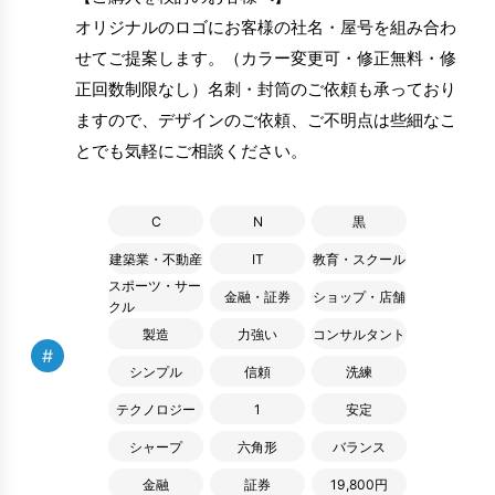
オリジナルのロゴにお客様の社名・屋号を組み合わ
せてご提案します。（カラー変更可・修正無料・修
正回数制限なし）名刺・封筒のご依頼も承っており
ますので、デザインのご依頼、ご不明点は些細なこ
とでも気軽にご相談ください。
C
N
黒
建築業・不動産
IT
教育・スクール
スポーツ・サー
金融・証券
ショップ・店舗
クル
製造
力強い
コンサルタント
#
シンプル
信頼
洗練
テクノロジー
1
安定
シャープ
六角形
バランス
金融
証券
19,800円