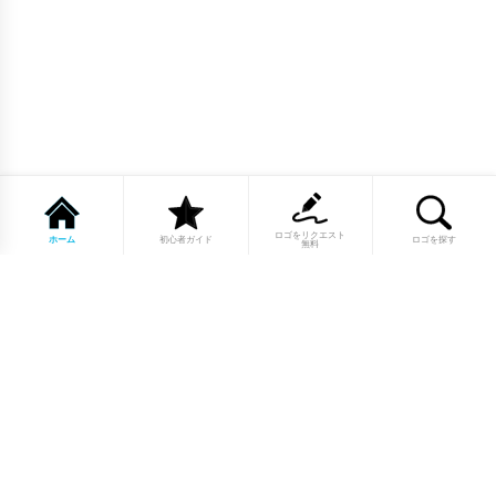
ロゴをリクエスト
ホーム
初心者ガイド
ロゴを探す
無料
1点もののロゴマーク10,000点以上｜
業種別・色別・アルファベットから探
せる
美容・医療・飲食・IT・建築など、業種別カテゴリーから貴
社の事業にぴったりのロゴをお選びいただけます。プロのデ
ザイナーが制作した高品質なロゴマークを幅広いラインナッ
プからご用意しています。