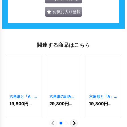
お気に入り登録
関連する商品はこちら
六角形と「A」
六角形の組み合
六角形と「A」
を組み合わせた
わせロゴ
[
6217
]
を組み合わせた
19,800
円
(税込)
29,800
円
(税込)
19,800
円
(税込)
ロゴ
[
8242
]
ロゴ
[
8300
]