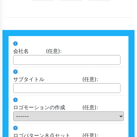
?
会社名
(任意)
:
?
サブタイトル
(任意)
:
?
ロゴモーションの作成
(任意)
:
?
ロゴパターン８点セット
(任意)
: