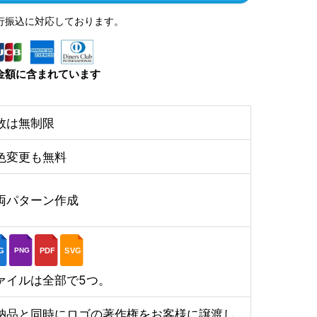
行振込に対応しております。
金額に含まれています
数は無制限
色変更も無料
両パターン作成
G
PDF
SVG
PNG
ァイルは全部で5つ。
納品と同時にロゴの著作権をお客様に譲渡し