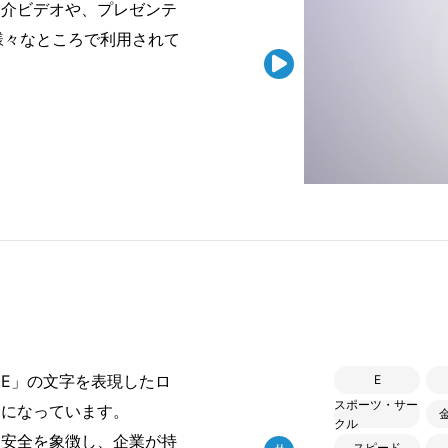
紹介ビデオや、プレゼンテ
様々なところで利用されて

E」の文字を表現したロ
E
スポーツ・サー
トになっています。
クル
安全を象徴し、企業が持
スピード