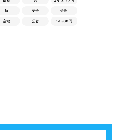
盾
安全
金融
空輸
証券
19,800円