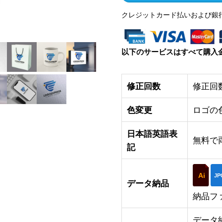
クレジットカード払いおよび銀
以下のサービスはすべて購入
修正回数
修正回
色変更
ロゴの
日本語英語表
無料で
記
Ai
JP
データ納品
納品フ
データ