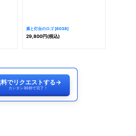
盾と灯台のロゴ
[
6038
]
盾と蛇のロ
29,800
円
(税込)
19,800
円
無料でリクエストする
→
カンタン30秒で完了！