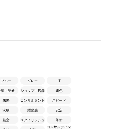
ブルー
グレー
IT
金融・証券
ショップ・店舗
紺色
未来
コンサルタント
スピード
洗練
躍動感
安定
航空
スタイリッシュ
革新
コンサルティン