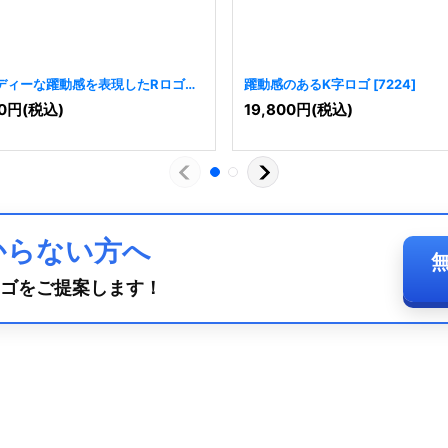
ディーな躍動感を表現したRロゴ
躍動感のあるK字ロゴ
[
7224
]
0
円
(税込)
19,800
円
(税込)
からない方へ
ゴをご提案します！