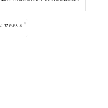
×
覧が
17
件ありま