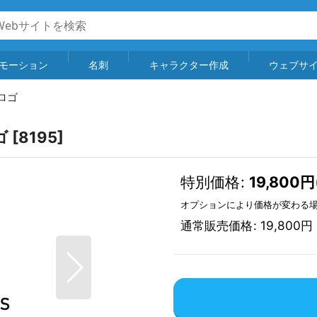
モーション
名刺
キャラクター作成
ウェブサ
ロゴ
ゴ
[
8195
]
特別価格
:
19,800
円
オプションにより価格が変わる
通常販売価格
:
19,800
円