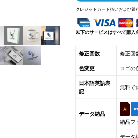
クレジットカード払いおよび銀
以下のサービスはすべて購入
修正回数
修正回
色変更
ロゴの
日本語英語表
無料で
記
Ai
JP
データ納品
納品フ
データ