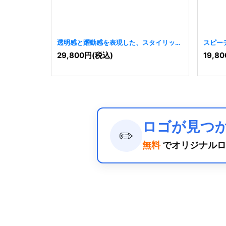
透明感と躍動感を表現した、スタイリッシ
スピー
ュなSのロゴ
[
8466
]
[
7908
]
29,800
円
(税込)
19,80
ロゴが見つ
✏️
無料
でオリジナルロ