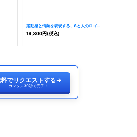
躍動感と情熱を表現する、Sと人のロゴ
N字の躍動
[
8538
]
19,800
円
(税込)
19,800
円
無料でリクエストする
→
カンタン30秒で完了！