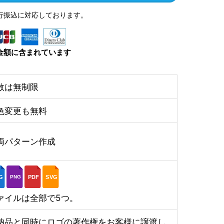
行振込に対応しております。
金額に含まれています
数は無制限
色変更も無料
両パターン作成
G
PDF
SVG
PNG
ァイルは全部で5つ。
納品と同時にロゴの著作権をお客様に譲渡し